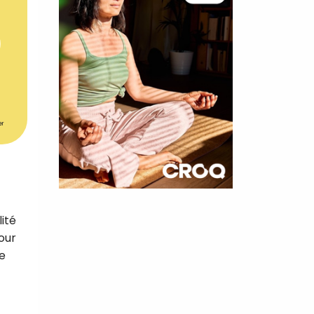
er
×
ité
t 180
our
 CROQ
e
nnelle de