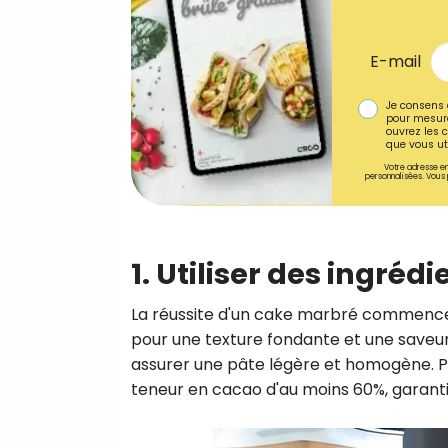
E-mail
Je consens 
pour mesure
ouvrez les c
que vous uti
Votre adresse em
personnalisées. Vous 
1. Utiliser des ingréd
La réussite d'un cake marbré commence pa
pour une texture fondante et une saveur
assurer une pâte légère et homogène. Po
teneur en cacao d'au moins 60%, garanti