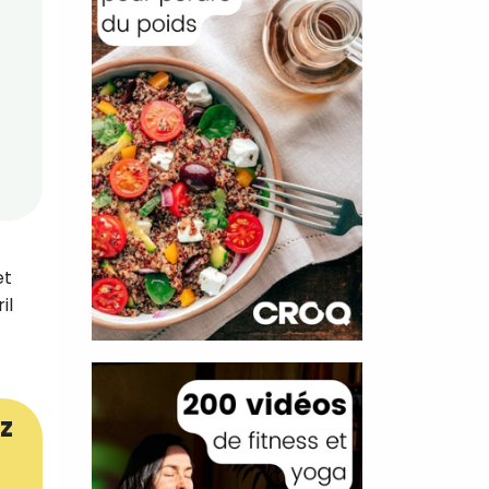
et
il
z