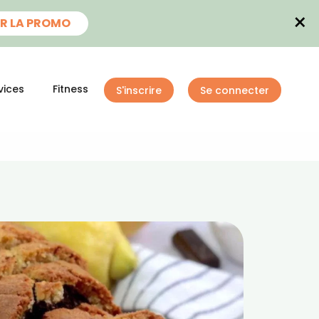
×
R LA PROMO
vices
Fitness
S'inscrire
Se connecter