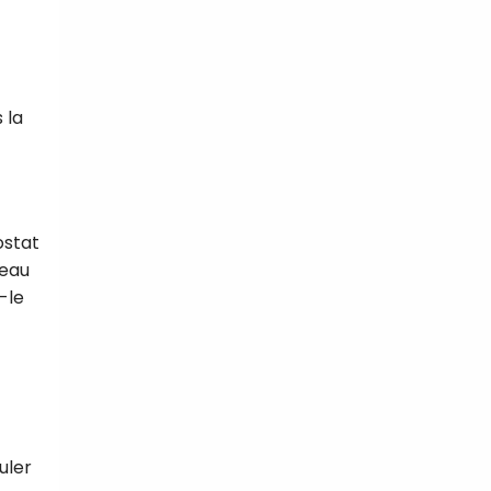
t
 la
ostat
teau
-le
uler