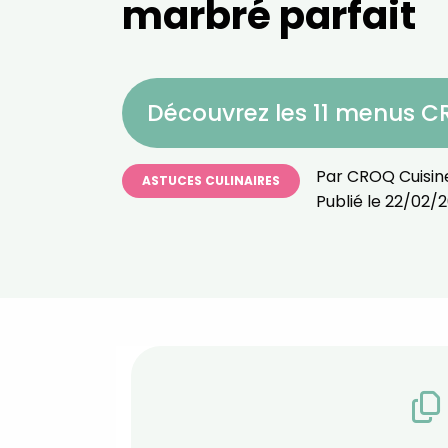
marbré parfait
Découvrez les 11 menus 
Par
CROQ Cuisin
ASTUCES CULINAIRES
Publié le
22/02/