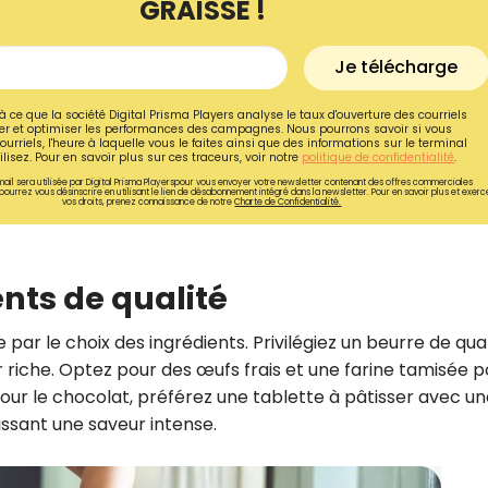
GRAISSE !
Je télécharge
à ce que la société Digital Prisma Players analyse le taux d'ouverture des courriels
r et optimiser les performances des campagnes. Nous pourrons savoir si vous
ourriels, l'heure à laquelle vous le faites ainsi que des informations sur le terminal
lisez. Pour en savoir plus sur ces traceurs, voir notre
politique de confidentialité
.
ail sera utilisée par Digital Prisma Playerspour vous envoyer votre newsletter contenant des offres commerciales
pourrez vous désinscrire en utilisant le lien de désabonnement intégré dans la newsletter. Pour en savoir plus et exerc
vos droits, prenez connaissance de notre
Charte de Confidentialité.
ients de qualité
r le choix des ingrédients. Privilégiez un beurre de qual
Recevez gratuitemen
 riche. Optez pour des œufs frais et une farine tamisée p
recettes inédites de
ur le chocolat, préférez une tablette à pâtisser avec un
ssant une saveur intense.
!
Ainsi que la newsletter promotio