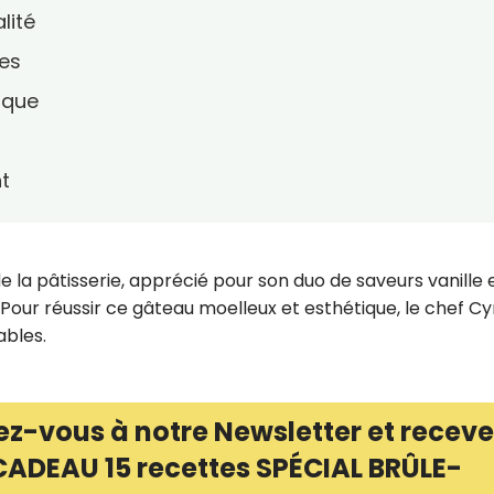
lité
tes
ique
nt
 la pâtisserie, apprécié pour son duo de saveurs vanille 
 Pour réussir ce gâteau moelleux et esthétique, le chef Cyr
ables.
ez-vous à notre Newsletter et receve
CADEAU 15 recettes SPÉCIAL BRÛLE-