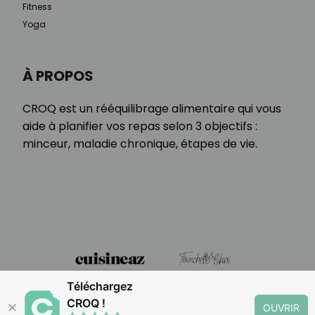
Fitness
Yoga
À PROPOS
CROQ est un rééquilibrage alimentaire qui vous
aide à planifier vos repas selon 3 objectifs :
minceur, maladie chronique, étapes de vie.
Téléchargez
CROQ !
✕
OUVRIR