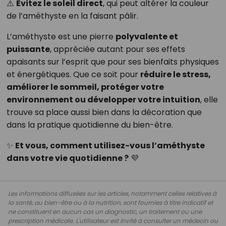
⚠️
Évitez le soleil direct
, qui peut altérer la couleur
de l’améthyste en la faisant pâlir.
L’améthyste est une pierre
polyvalente et
puissante
, appréciée autant pour ses effets
apaisants sur l’esprit que pour ses bienfaits physiques
et énergétiques. Que ce soit pour
réduire le stress,
améliorer le sommeil, protéger votre
environnement ou développer votre intuition
, elle
trouve sa place aussi bien dans la décoration que
dans la pratique quotidienne du bien-être.
✨
Et vous, comment utilisez-vous l’améthyste
dans votre vie quotidienne ?
💜
Les informations diffusées sur les articles, notamment celles relatives à
la santé, au bien-être ou à la nutrition, sont fournies à titre indicatif et
ne constituent en aucun cas un diagnostic, un traitement ou une
prescription médicale. L'utilisateur est invité à consulter un médecin ou