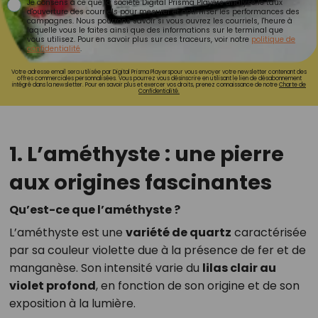
Je consens à ce que la société Digital Prisma Players analyse le taux
d'ouverture des courriels pour mesurer et optimiser les performances des
campagnes. Nous pourrons savoir si vous ouvrez les courriels, l'heure à
laquelle vous le faites ainsi que des informations sur le terminal que
vous utilisez. Pour en savoir plus sur ces traceurs, voir notre
politique de
confidentialité
.
Votre adresse email sera utilisée par Digital Prisma Playerspour vous envoyer votre newsletter contenant des
offres commerciales personnalisées. Vous pourrez vous désinscrire en utilisant le lien de désabonnement
intégré dans la newsletter. Pour en savoir plus et exercer vos droits, prenez connaissance de notre
Charte de
Confidentialité.
1. L’améthyste : une pierre
aux origines fascinantes
Qu’est-ce que l’améthyste ?
L’améthyste est une
variété de quartz
caractérisée
par sa couleur violette due à la présence de fer et de
manganèse. Son intensité varie du
lilas clair au
violet profond
, en fonction de son origine et de son
exposition à la lumière.