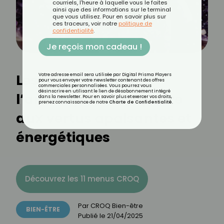
courriels, l'heure à laquelle vous le faites
ainsi que des informations sur le terminal
que vous utilisez. Pour en savoir plus sur
ces traceurs, voir notre
politique de
confidentialité
.
Je reçois mon cadeau !
Les bienfaits de
Votre adresse email sera utilisée par Digital Prisma Players
pour vous envoyer votre newsletter contenant des offres
commerciales personnalisées. Vous pourrez vous
désinscrire en utilisant le lien de désabonnement intégré
l’améthyste : une pierre
dans la newsletter. Pour en savoir plus et exercer vos droits,
prenez connaissance de notre
Charte de Confidentialité
.
aux vertus apaisantes et
énergétiques
Découvrez les 11 menus CROQ
Par
CROQ Bien-être
BIEN-ÊTRE
Publié le
21/04/2025