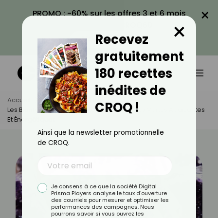
×
PROMO : -60% sur les offres 3 et 6 mois
×
avec le code CROQ60
Recevez
VOIR LA PROMO
gratuitement
180 recettes
inédites de
Accueil
Actus
Bien-Être
CROQ !
Les Bienfaits De L’améthyste : Une Pierre Aux Vertus Apaisantes
Et Énergétiques
Ainsi que la newsletter promotionnelle
de CROQ.
Je consens à ce que la société Digital
Prisma Players analyse le taux d'ouverture
des courriels pour mesurer et optimiser les
performances des campagnes. Nous
pourrons savoir si vous ouvrez les