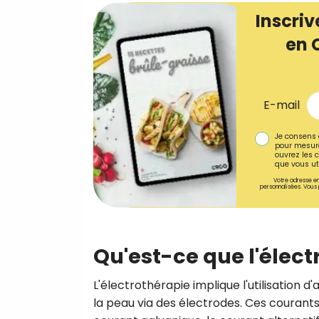
Inscriv
en 
E-mail
Je consens 
pour mesure
ouvrez les c
que vous uti
Votre adresse em
personnalisées. Vous 
Qu'est-ce que l'élect
L'électrothérapie implique l'utilisation 
la peau via des électrodes. Ces courant