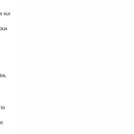
s sur
maux
ée,
 la
la