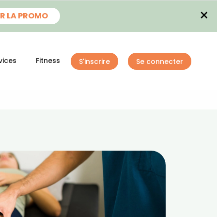
×
R LA PROMO
vices
Fitness
S'inscrire
Se connecter