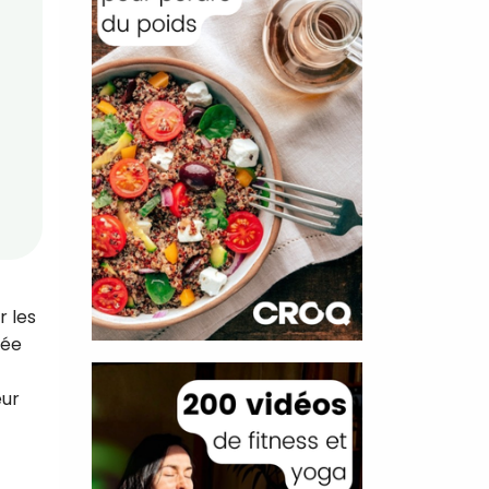
r les
sée
eur