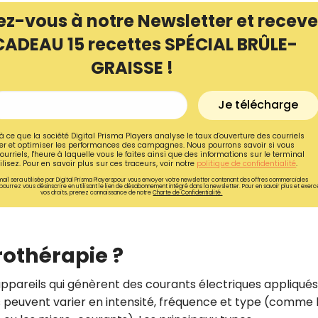
ez-vous à notre Newsletter et receve
CADEAU 15 recettes SPÉCIAL BRÛLE-
GRAISSE !
Je télécharge
à ce que la société Digital Prisma Players analyse le taux d'ouverture des courriels
r et optimiser les performances des campagnes. Nous pourrons savoir si vous
ourriels, l'heure à laquelle vous le faites ainsi que des informations sur le terminal
lisez. Pour en savoir plus sur ces traceurs, voir notre
politique de confidentialité
.
ail sera utilisée par Digital Prisma Playerspour vous envoyer votre newsletter contenant des offres commerciales
pourrez vous désinscrire en utilisant le lien de désabonnement intégré dans la newsletter. Pour en savoir plus et exerc
vos droits, prenez connaissance de notre
Charte de Confidentialité.
Recevez gratuitemen
rothérapie ?
recettes inédites de
!
d'appareils qui génèrent des courants électriques appliqués
s peuvent varier en intensité, fréquence et type (comme 
Ainsi que la newsletter promotio