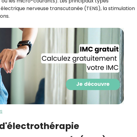
f ou les micro-courants). Les principaux types
CROQ.
n électrique nerveuse transcutanée (TENS), la stimulation
sons.
Je consens à ce que la société Digi
Prisma Players analyse le taux d'ou
des courriels pour mesurer et optim
performances des campagnes. No
pourrons savoir si vous ouvrez les co
l'heure à laquelle vous le faites ains
des informations sur le terminal qu
utilisez. Pour en savoir plus sur ces 
voir notre
politique de confidentialit
Je reçois mon cadeau !
Votre adresse email sera utilisée par Digital Prisma Playe
s
envoyer votre newsletter contenant des offres commercial
personnalisées. Vous pourrez vous désinscrire en utilisan
désabonnement intégré dans la newsletter. Pour en savoi
exercer vos droits, prenez connaissance de notre
Charte 
 d'électrothérapie
Confidentialité
.