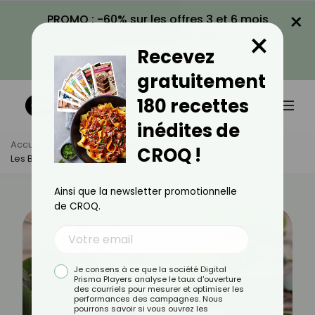
×
PROMO : -60% sur les offres 3 et 6 mois
×
avec le code CROQ60
Recevez
VOIR LA PROMO
gratuitement
180 recettes
inédites de
Accueil
Actus
Bien-Être
CROQ !
Les Bienfaits De L'huile Essentielle D'eucalyptus
Ainsi que la newsletter promotionnelle
de CROQ.
Je consens à ce que la société Digital
Prisma Players analyse le taux d'ouverture
des courriels pour mesurer et optimiser les
performances des campagnes. Nous
pourrons savoir si vous ouvrez les