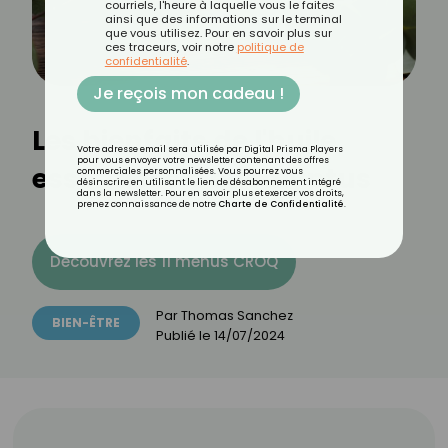
courriels, l'heure à laquelle vous le faites
ainsi que des informations sur le terminal
que vous utilisez. Pour en savoir plus sur
ces traceurs, voir notre
politique de
confidentialité
.
Je reçois mon cadeau !
Les bienfaits de l'huile
Votre adresse email sera utilisée par Digital Prisma Players
pour vous envoyer votre newsletter contenant des offres
essentielle d'eucalyptus
commerciales personnalisées. Vous pourrez vous
désinscrire en utilisant le lien de désabonnement intégré
dans la newsletter. Pour en savoir plus et exercer vos droits,
prenez connaissance de notre
Charte de Confidentialité
.
Découvrez les 11 menus CROQ
Par
Thomas Sanchez
BIEN-ÊTRE
Publié le
14/07/2024