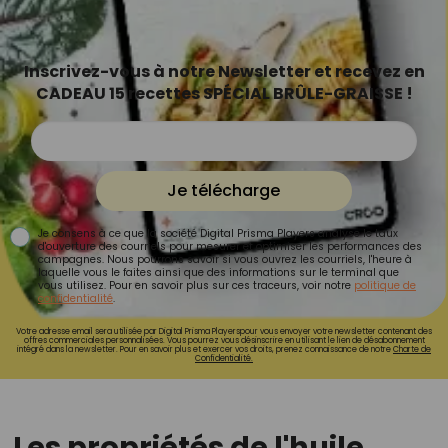
Inscrivez-vous à notre Newsletter et recevez en
CADEAU 15 recettes SPÉCIAL BRÛLE-GRAISSE !
Je télécharge
Je consens à ce que la société Digital Prisma Players analyse le taux
d'ouverture des courriels pour mesurer et optimiser les performances des
campagnes. Nous pourrons savoir si vous ouvrez les courriels, l'heure à
laquelle vous le faites ainsi que des informations sur le terminal que
vous utilisez. Pour en savoir plus sur ces traceurs, voir notre
politique de
confidentialité
.
Votre adresse email sera utilisée par Digital Prisma Playerspour vous envoyer votre newsletter contenant des
offres commerciales personnalisées. Vous pourrez vous désinscrire en utilisant le lien de désabonnement
intégré dans la newsletter. Pour en savoir plus et exercer vos droits, prenez connaissance de notre
Charte de
Confidentialité.
Les propriétés de l'huile