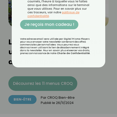
courriels, l'heure à laquelle vous le faites
ainsi que des informations sur le terminal
que vous utilisez. Pour en savoir plus sur
ces traceurs, voir notre
politique de
confidentialité
.
Je reçois mon cadeau !
Les bienfaits de la myrte :
Votre adresse email sera utilisée par Digital Prisma Players
pour vous envoyer votre newsletter contenant des offres
commerciales personnalisées. Vous pourrez vous
désinscrire en utilisant le lien de désabonnement intégré
une plante emblématique
dans la newsletter. Pour en savoir plus et exercer vos droits,
prenez connaissance de notre
Charte de Confidentialité
.
aux multiples vertus
Découvrez les 11 menus CROQ
Par
CROQ Bien-être
BIEN-ÊTRE
Publié le
26/11/2024