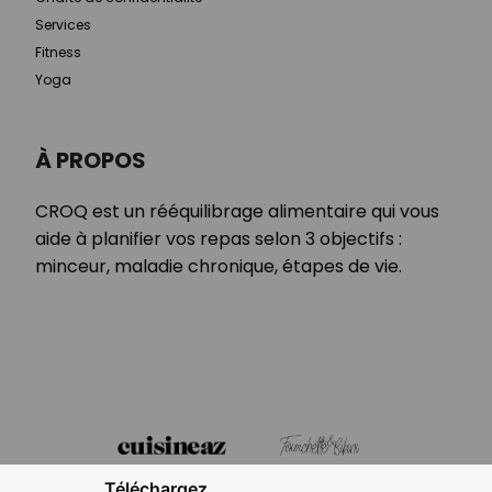
Services
Fitness
Yoga
À PROPOS
CROQ est un rééquilibrage alimentaire qui vous
aide à planifier vos repas selon 3 objectifs :
minceur, maladie chronique, étapes de vie.
Téléchargez