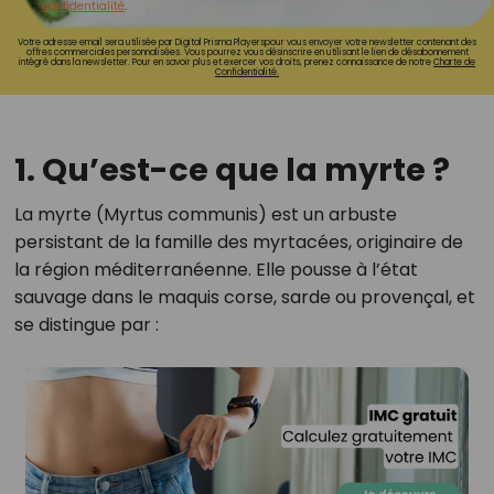
confidentialité
.
Votre adresse email sera utilisée par Digital Prisma Playerspour vous envoyer votre newsletter contenant des
offres commerciales personnalisées. Vous pourrez vous désinscrire en utilisant le lien de désabonnement
intégré dans la newsletter. Pour en savoir plus et exercer vos droits, prenez connaissance de notre
Charte de
Confidentialité.
1. Qu’est-ce que la myrte ?
La myrte (Myrtus communis) est un arbuste
persistant de la famille des myrtacées, originaire de
la région méditerranéenne. Elle pousse à l’état
sauvage dans le maquis corse, sarde ou provençal, et
se distingue par :