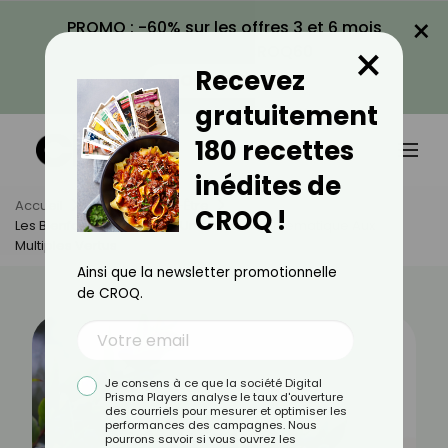
×
PROMO : -60% sur les offres 3 et 6 mois
×
avec le code CROQ60
Recevez
VOIR LA PROMO
gratuitement
180 recettes
inédites de
Accueil
Actus
Bien-Être
CROQ !
Les Bienfaits De La Myrte : Une Plante Emblématique Aux
Multiples Vertus
Ainsi que la newsletter promotionnelle
de CROQ.
Je consens à ce que la société Digital
Prisma Players analyse le taux d'ouverture
des courriels pour mesurer et optimiser les
performances des campagnes. Nous
pourrons savoir si vous ouvrez les