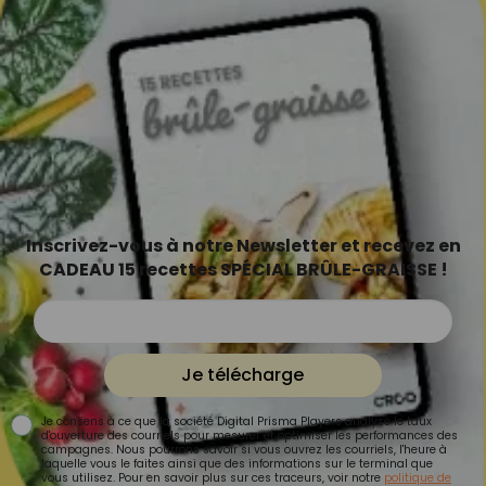
Inscrivez-vous à notre Newsletter et recevez en
CADEAU 15 recettes SPÉCIAL BRÛLE-GRAISSE !
Je télécharge
Je consens à ce que la société Digital Prisma Players analyse le taux
d'ouverture des courriels pour mesurer et optimiser les performances des
campagnes. Nous pourrons savoir si vous ouvrez les courriels, l'heure à
laquelle vous le faites ainsi que des informations sur le terminal que
vous utilisez. Pour en savoir plus sur ces traceurs, voir notre
politique de