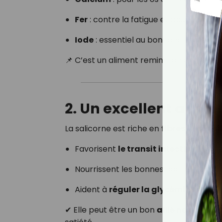
Fer
: contre la fatigue et pour l’oxygé
Iode
: essentiel au bon fonctionnemen
📌 C’est un aliment reminéralisant idéal
2. Un excellent alime
La salicorne est riche en
fibres végétal
Favorisent
le transit intestinal
Nourrissent les bonnes bactéries du 
Aident à
réguler la glycémie et l’ap
✔ Elle peut être un bon
allié naturel c