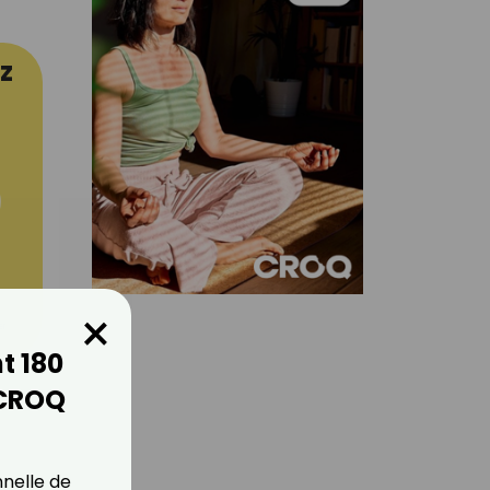
z
×
er
t 180
 CROQ
nnelle de