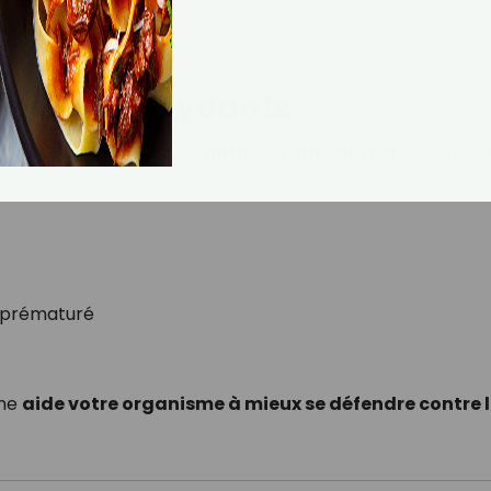
lle d’antioxydants
 salicorne est riche en
antioxydants naturels
, notam
iques.
nt prématuré
rne
aide votre organisme à mieux se défendre contre 