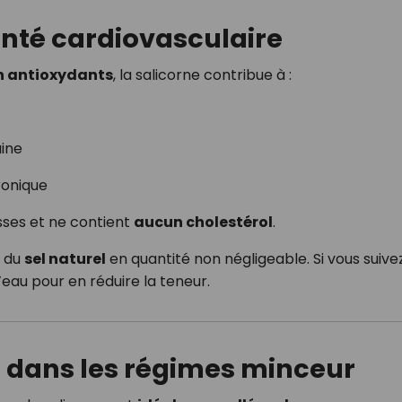
anté cardiovasculaire
n antioxydants
, la salicorne contribue à :
uine
ronique
sses et ne contient
aucun cholestérol
.
r du
sel naturel
en quantité non négligeable. Si vous suive
’eau pour en réduire la teneur.
e dans les régimes minceur