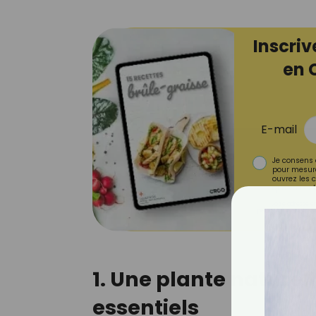
Inscriv
en 
E-mail
Je consens 
pour mesure
ouvrez les c
que vous uti
Votre adresse em
personnalisées. Vous 
1. Une plante nature
essentiels