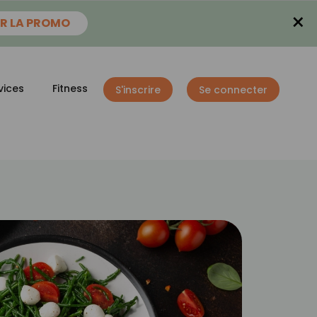
×
R LA PROMO
vices
Fitness
S'inscrire
Se connecter