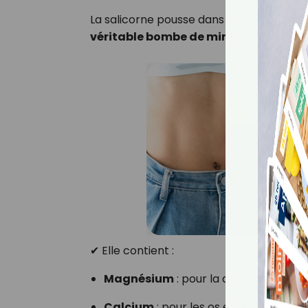
La salicorne pousse dans des milieux sal
véritable bombe de minéraux
:
✔ Elle contient :
Magnésium
: pour la détente muscul
Calcium
: pour les os et les dents