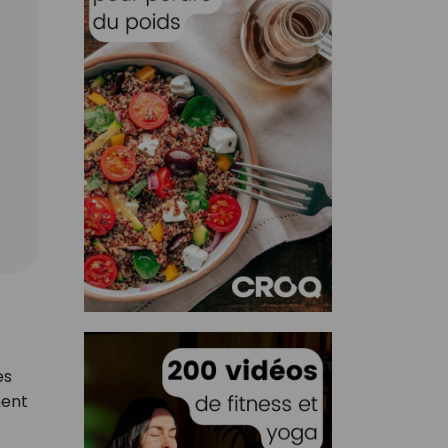
es
ment