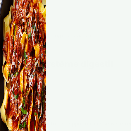
nation du sang
t de la thyroïde
 en cas de fatigue ou de régime appauvri.
nt pour le système digestif
es
, qui :
microbiote
pétit
ontre la constipation
, tout en apportant une sensation d