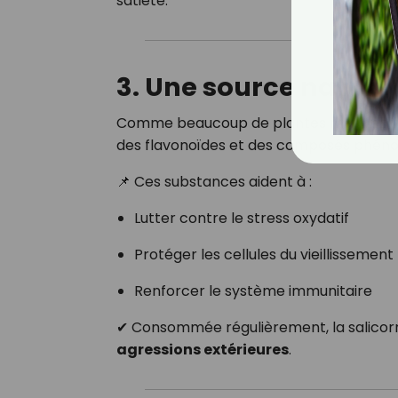
satiété.
3. Une source nature
Comme beaucoup de plantes marines, la
des flavonoïdes et des composés phénol
📌 Ces substances aident à :
Lutter contre le stress oxydatif
Protéger les cellules du vieillisseme
Renforcer le système immunitaire
✔ Consommée régulièrement, la salico
agressions extérieures
.