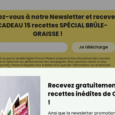
ez-vous à notre Newsletter et receve
CADEAU 15 recettes SPÉCIAL BRÛLE-
GRAISSE !
Je télécharge
à ce que la société Digital Prisma Players analyse le taux d'ouverture des courriels
r et optimiser les performances des campagnes. Nous pourrons savoir si vous
ourriels, l'heure à laquelle vous le faites ainsi que des informations sur le terminal
lisez. Pour en savoir plus sur ces traceurs, voir notre
politique de confidentialité
.
ail sera utilisée par Digital Prisma Playerspour vous envoyer votre newsletter contenant des offres commerciales
pourrez vous désinscrire en utilisant le lien de désabonnement intégré dans la newsletter. Pour en savoir plus et exerc
vos droits, prenez connaissance de notre
Charte de Confidentialité.
Recevez gratuitemen
recettes inédites de
llement riche en minéraux
!
Ainsi que la newsletter promotio