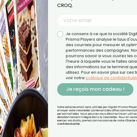
CROQ.
és, comme les marais ou les bords de mer. Ce qui en fait
u
Je consens à ce que la société Digi
Prisma Players analyse le taux d'ou
des courriels pour mesurer et optim
performances des campagnes. No
pourrons savoir si vous ouvrez les co
l'heure à laquelle vous le faites ains
des informations sur le terminal qu
utilisez. Pour en savoir plus sur ces 
voir notre
politique de confidentialit
Je reçois mon cadeau !
Votre adresse email sera utilisée par Digital Prisma Playe
envoyer votre newsletter contenant des offres commercial
personnalisées. Vous pourrez vous désinscrire en utilisan
désabonnement intégré dans la newsletter. Pour en savoi
exercer vos droits, prenez connaissance de notre
Charte 
aire et nerveuse
Confidentialité
.