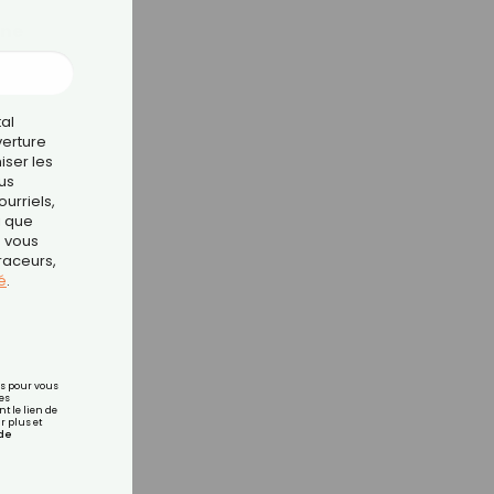
ne
tal
verture
iser les
us
urriels,
i que
e vous
traceurs,
é
.
rs pour vous
es
t le lien de
r plus et
de