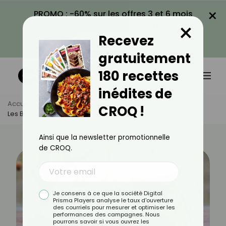
×
PROMO : -60% sur les offres 3 et 6 mois
×
avec le code CROQ60
Recevez
VOIR LA PROMO
gratuitement
180 recettes
inédites de
Accueil
Actus
Bien-Être
CROQ !
Les Bienfaits De La Tisane De Thym
Ainsi que la newsletter promotionnelle
de CROQ.
Je consens à ce que la société Digital
Prisma Players analyse le taux d'ouverture
des courriels pour mesurer et optimiser les
performances des campagnes. Nous
pourrons savoir si vous ouvrez les