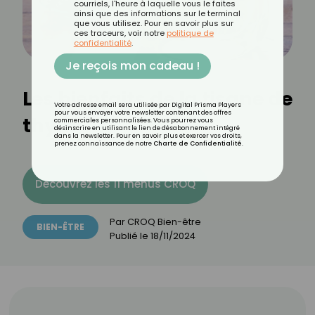
courriels, l'heure à laquelle vous le faites
ainsi que des informations sur le terminal
que vous utilisez. Pour en savoir plus sur
ces traceurs, voir notre
politique de
confidentialité
.
Je reçois mon cadeau !
Les bienfaits de la tisane de
Votre adresse email sera utilisée par Digital Prisma Players
pour vous envoyer votre newsletter contenant des offres
thym
commerciales personnalisées. Vous pourrez vous
désinscrire en utilisant le lien de désabonnement intégré
dans la newsletter. Pour en savoir plus et exercer vos droits,
prenez connaissance de notre
Charte de Confidentialité
.
Découvrez les 11 menus CROQ
Par
CROQ Bien-être
BIEN-ÊTRE
Publié le
18/11/2024