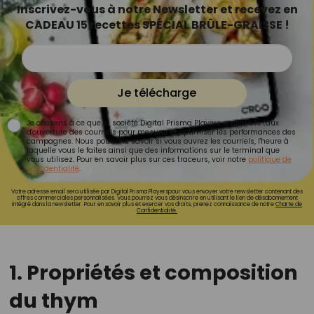
Inscrivez-vous à notre Newsletter et recevez en
CADEAU 15 recettes SPÉCIAL BRÛLE-GRAISSE !
Je télécharge
Je consens à ce que la société Digital Prisma Players analyse le taux
d'ouverture des courriels pour mesurer et optimiser les performances des
campagnes. Nous pourrons savoir si vous ouvrez les courriels, l'heure à
laquelle vous le faites ainsi que des informations sur le terminal que
vous utilisez. Pour en savoir plus sur ces traceurs, voir notre
politique de
confidentialité
.
Votre adresse email sera utilisée par Digital Prisma Playerspour vous envoyer votre newsletter contenant des
offres commerciales personnalisées. Vous pourrez vous désinscrire en utilisant le lien de désabonnement
intégré dans la newsletter. Pour en savoir plus et exercer vos droits, prenez connaissance de notre
Charte de
Confidentialité.
1. Propriétés et composition
du thym