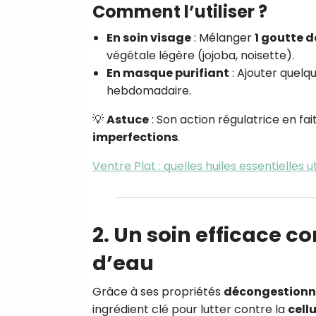
Comment l’utiliser ?
En soin visage
: Mélanger
1 goutte 
végétale légère (jojoba, noisette).
En masque purifiant
: Ajouter quelqu
hebdomadaire.
💡
Astuce
: Son action régulatrice en fait
imperfections
.
Ventre Plat : quelles huiles essentielles ut
2. Un soin efficace con
d’eau
Grâce à ses propriétés
décongestionna
ingrédient clé pour lutter contre la
cellu