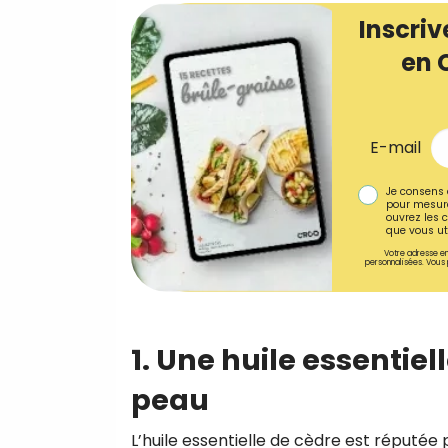
Inscriv
en 
E-mail
Je consens 
pour mesure
ouvrez les c
que vous uti
Votre adresse em
personnalisées. Vous 
1. Une huile essentiel
peau
L’huile essentielle de cèdre est réputée