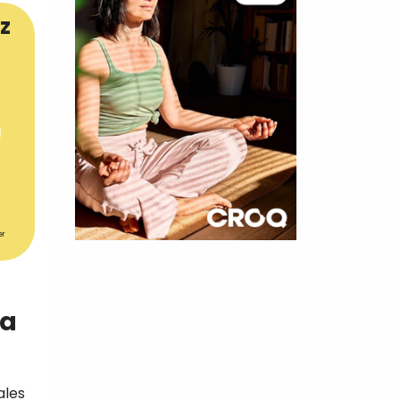
z
er
×
t 180
la
 CROQ
éales
nnelle de