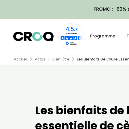
PROMO : -60% s
Programme
T
Accueil
Actus
Bien-Être
Les Bienfaits De L’huile Esse
Les bienfaits de 
essentielle de c