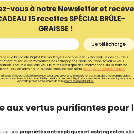
ez-vous à notre Newsletter et receve
CADEAU 15 recettes SPÉCIAL BRÛLE-
GRAISSE !
Je télécharge
à ce que la société Digital Prisma Players analyse le taux d'ouverture des courriels
r et optimiser les performances des campagnes. Nous pourrons savoir si vous
ourriels, l'heure à laquelle vous le faites ainsi que des informations sur le terminal
lisez. Pour en savoir plus sur ces traceurs, voir notre
politique de confidentialité
.
ail sera utilisée par Digital Prisma Playerspour vous envoyer votre newsletter contenant des offres commerciales
pourrez vous désinscrire en utilisant le lien de désabonnement intégré dans la newsletter. Pour en savoir plus et exerc
vos droits, prenez connaissance de notre
Charte de Confidentialité.
Recevez gratuitemen
le aux vertus purifiantes pour 
recettes inédites de
!
 pour ses
propriétés antiseptiques et astringentes
, id
Ainsi que la newsletter promotio