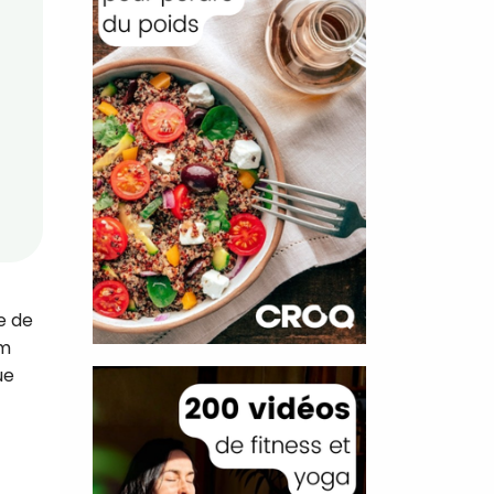
e de
um
ue