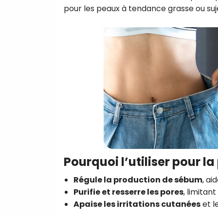
pour les peaux à tendance grasse ou suj
Pourquoi l’utiliser pour la
Régule la production de sébum
, ai
Purifie et resserre les pores
, limitan
Apaise les irritations cutanées
et l