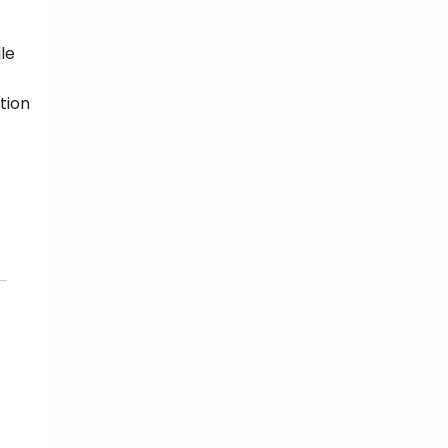
le
tion