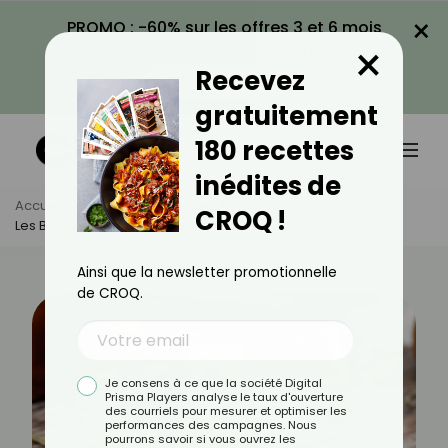
×
PROMO : -60% sur les offres 3 et 6 mois
×
avec le code CROQ60
Recevez
VOIR LA PROMO
gratuitement
180 recettes
inédites de
Accueil
Actus
Bien-Être
CROQ !
Les Bienfaits De L’huile Essentielle D’hélichryse
Ainsi que la newsletter promotionnelle
de CROQ.
Je consens à ce que la société Digital
Prisma Players analyse le taux d'ouverture
des courriels pour mesurer et optimiser les
performances des campagnes. Nous
pourrons savoir si vous ouvrez les