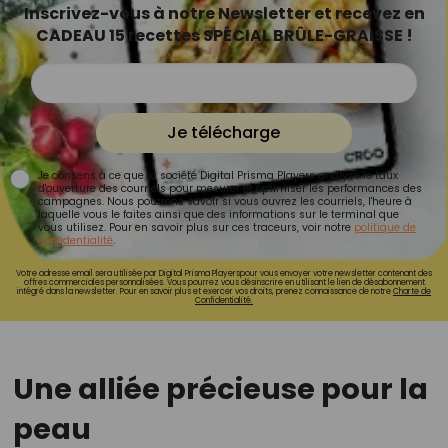
Inscrivez-vous à notre Newsletter et recevez en
CADEAU 15 recettes SPÉCIAL BRÛLE-GRAISSE !
Je télécharge
Je consens à ce que la société Digital Prisma Players analyse le taux
d'ouverture des courriels pour mesurer et optimiser les performances des
campagnes. Nous pourrons savoir si vous ouvrez les courriels, l'heure à
laquelle vous le faites ainsi que des informations sur le terminal que
vous utilisez. Pour en savoir plus sur ces traceurs, voir notre
politique de
confidentialité
.
Votre adresse email sera utilisée par Digital Prisma Playerspour vous envoyer votre newsletter contenant des
offres commerciales personnalisées. Vous pourrez vous désinscrire en utilisant le lien de désabonnement
intégré dans la newsletter. Pour en savoir plus et exercer vos droits, prenez connaissance de notre
Charte de
Confidentialité.
Une alliée précieuse pour la
peau