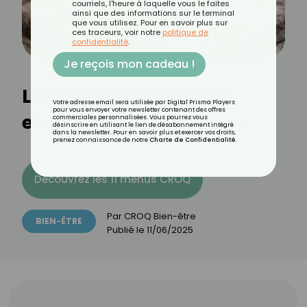
courriels, l'heure à laquelle vous le faites
ainsi que des informations sur le terminal
que vous utilisez. Pour en savoir plus sur
ces traceurs, voir notre
politique de
confidentialité
.
Je reçois mon cadeau !
Les bienfaits de l’huile
Votre adresse email sera utilisée par Digital Prisma Players
pour vous envoyer votre newsletter contenant des offres
essentielle d’hélichryse
commerciales personnalisées. Vous pourrez vous
désinscrire en utilisant le lien de désabonnement intégré
dans la newsletter. Pour en savoir plus et exercer vos droits,
prenez connaissance de notre
Charte de Confidentialité
.
Découvrez les 11 menus CROQ
Par
CROQ Bien-être
BIEN-ÊTRE
Publié le
11/06/2025