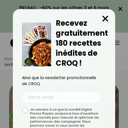
×
PROMO : -60% sur les offres 3 et 6 mois
×
avec le code CROQ60
Recevez
VOIR LA PROMO
gratuitement
180 recettes
inédites de
Accueil
Actus
Alimentation
CROQ !
Les Bienfaits Des Légumes Crucifères
Ainsi que la newsletter promotionnelle
de CROQ.
Je consens à ce que la société Digital
Prisma Players analyse le taux d'ouverture
des courriels pour mesurer et optimiser les
performances des campagnes. Nous
pourrons savoir si vous ouvrez les