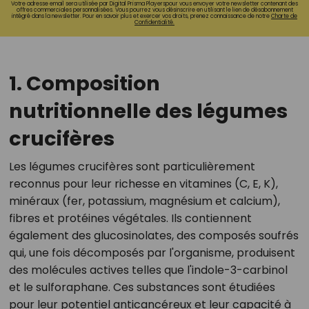
Votre adresse email sera utilisée par Digital Prisma Playerspour vous envoyer votre newsletter contenant des
offres commerciales personnalisées. Vous pourrez vous désinscrire en utilisant le lien de désabonnement
intégré dans la newsletter. Pour en savoir plus et exercer vos droits, prenez connaissance de notre
Charte de
Confidentialité.
1. Composition
nutritionnelle des légumes
crucifères
Les légumes crucifères sont particulièrement
reconnus pour leur richesse en vitamines (C, E, K),
minéraux (fer, potassium, magnésium et calcium),
fibres et protéines végétales. Ils contiennent
également des glucosinolates, des composés soufrés
qui, une fois décomposés par l'organisme, produisent
des molécules actives telles que l'indole-3-carbinol
et le sulforaphane. Ces substances sont étudiées
pour leur potentiel anticancéreux et leur capacité à