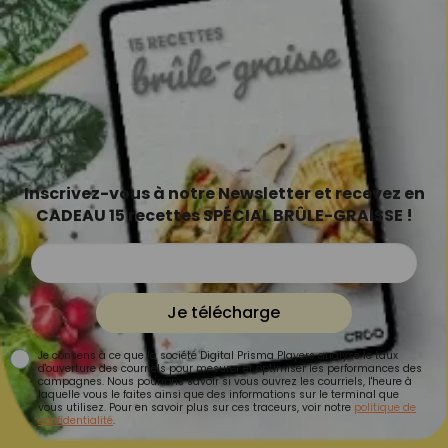
Inscrivez-vous à notre Newsletter et recevez en
CADEAU 15 recettes SPÉCIAL BRÛLE-GRAISSE !
Je télécharge
Je consens à ce que la société Digital Prisma Players analyse le taux
d'ouverture des courriels pour mesurer et optimiser les performances des
campagnes. Nous pourrons savoir si vous ouvrez les courriels, l'heure à
laquelle vous le faites ainsi que des informations sur le terminal que
vous utilisez. Pour en savoir plus sur ces traceurs, voir notre
politique de
confidentialité
.