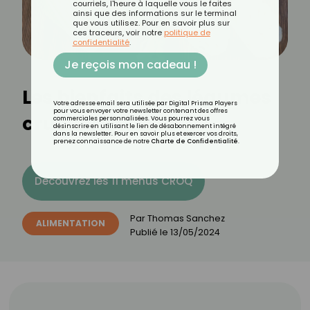
courriels, l'heure à laquelle vous le faites
ainsi que des informations sur le terminal
que vous utilisez. Pour en savoir plus sur
ces traceurs, voir notre
politique de
confidentialité
.
Je reçois mon cadeau !
Les bienfaits des légumes
Votre adresse email sera utilisée par Digital Prisma Players
pour vous envoyer votre newsletter contenant des offres
crucifères
commerciales personnalisées. Vous pourrez vous
désinscrire en utilisant le lien de désabonnement intégré
dans la newsletter. Pour en savoir plus et exercer vos droits,
prenez connaissance de notre
Charte de Confidentialité
.
Découvrez les 11 menus CROQ
Par
Thomas Sanchez
ALIMENTATION
Publié le
13/05/2024