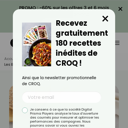
×
PROMO : -60% sur les offres 3 et 6 mois
×
avec le code CROQ60
Recevez
VOIR LA PROMO
gratuitement
180 recettes
inédites de
Accueil
Actus
Alimentation
CROQ !
Les Bienfaits Du Café D'épeautre
Ainsi que la newsletter promotionnelle
de CROQ.
Je consens à ce que la société Digital
Prisma Players analyse le taux d'ouverture
des courriels pour mesurer et optimiser les
performances des campagnes. Nous
pourrons savoir si vous ouvrez les