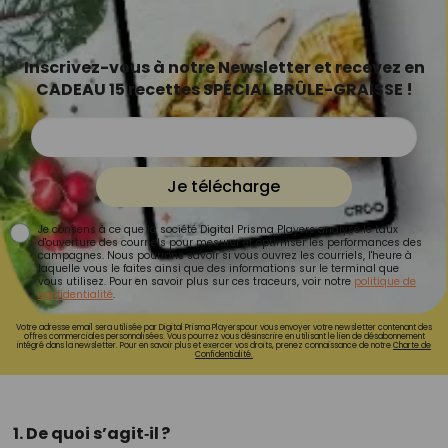
Inscrivez-vous à notre Newsletter et recevez en
CADEAU 15 recettes SPÉCIAL BRÛLE-GRAISSE !
Je télécharge
Je consens à ce que la société Digital Prisma Players analyse le taux
d'ouverture des courriels pour mesurer et optimiser les performances des
campagnes. Nous pourrons savoir si vous ouvrez les courriels, l'heure à
laquelle vous le faites ainsi que des informations sur le terminal que
vous utilisez. Pour en savoir plus sur ces traceurs, voir notre
politique de
confidentialité
.
Votre adresse email sera utilisée par Digital Prisma Playerspour vous envoyer votre newsletter contenant des
offres commerciales personnalisées. Vous pourrez vous désinscrire en utilisant le lien de désabonnement
intégré dans la newsletter. Pour en savoir plus et exercer vos droits, prenez connaissance de notre
Charte de
Confidentialité.
1. De quoi s’agit‑il ?