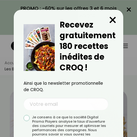
×
PROMO : -60% sur les offres 3 et 6 mois
×
avec le code CROQ60
Recevez
VOIR LA PROMO
gratuitement
180 recettes
inédites de
Accueil
Actus
Alimentation
CROQ !
Les Bienfaits Du Café D'orge
Ainsi que la newsletter promotionnelle
de CROQ.
Je consens à ce que la société Digital
Prisma Players analyse le taux d'ouverture
des courriels pour mesurer et optimiser les
performances des campagnes. Nous
pourrons savoir si vous ouvrez les