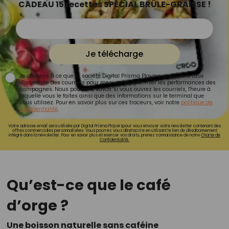
CADEAU 15 recettes SPÉCIAL BRÛLE-GRAISSE !
Je télécharge
Je consens à ce que la société Digital Prisma Players analyse le taux
d'ouverture des courriels pour mesurer et optimiser les performances des
campagnes. Nous pourrons savoir si vous ouvrez les courriels, l'heure à
laquelle vous le faites ainsi que des informations sur le terminal que
vous utilisez. Pour en savoir plus sur ces traceurs, voir notre
politique de
confidentialité
.
Votre adresse email sera utilisée par Digital Prisma Playerspour vous envoyer votre newsletter contenant des
offres commerciales personnalisées. Vous pourrez vous désinscrire en utilisant le lien de désabonnement
intégré dans la newsletter. Pour en savoir plus et exercer vos droits, prenez connaissance de notre
Charte de
Confidentialité.
Qu’est-ce que le café
d’orge ?
Une boisson naturelle sans caféine