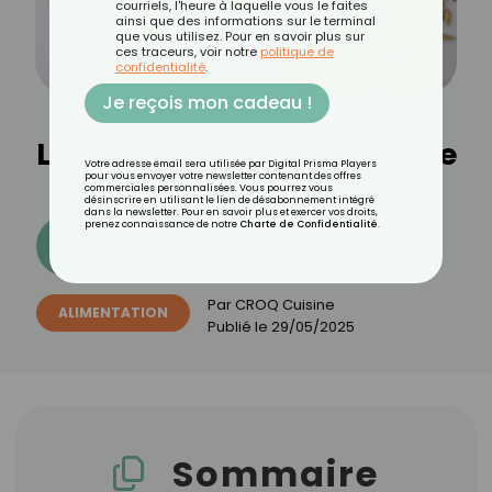
courriels, l'heure à laquelle vous le faites
ainsi que des informations sur le terminal
que vous utilisez. Pour en savoir plus sur
ces traceurs, voir notre
politique de
confidentialité
.
Je reçois mon cadeau !
Les bienfaits du café d'orge
Votre adresse email sera utilisée par Digital Prisma Players
pour vous envoyer votre newsletter contenant des offres
commerciales personnalisées. Vous pourrez vous
désinscrire en utilisant le lien de désabonnement intégré
dans la newsletter. Pour en savoir plus et exercer vos droits,
prenez connaissance de notre
Charte de Confidentialité
.
Découvrez les 11 menus CROQ
Par
CROQ Cuisine
ALIMENTATION
Publié le
29/05/2025
Sommaire