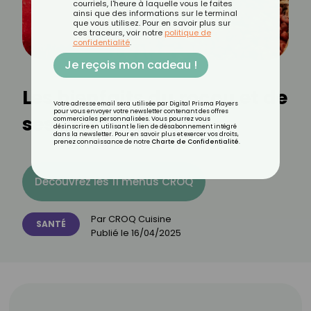
courriels, l'heure à laquelle vous le faites
ainsi que des informations sur le terminal
que vous utilisez. Pour en savoir plus sur
ces traceurs, voir notre
politique de
confidentialité
.
Je reçois mon cadeau !
Les bienfaits du rocou et de
Votre adresse email sera utilisée par Digital Prisma Players
pour vous envoyer votre newsletter contenant des offres
ses graines
commerciales personnalisées. Vous pourrez vous
désinscrire en utilisant le lien de désabonnement intégré
dans la newsletter. Pour en savoir plus et exercer vos droits,
prenez connaissance de notre
Charte de Confidentialité
.
Découvrez les 11 menus CROQ
Par
CROQ Cuisine
SANTÉ
Publié le
16/04/2025