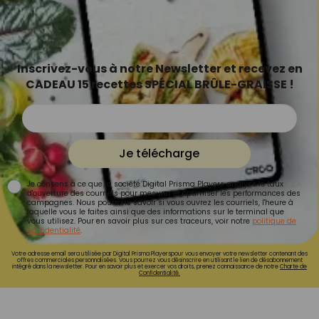
Inscrivez-vous à notre Newsletter et recevez en
CADEAU 15 recettes SPÉCIAL BRÛLE-GRAISSE !
Je télécharge
Je consens à ce que la société Digital Prisma Players analyse le taux
d'ouverture des courriels pour mesurer et optimiser les performances des
campagnes. Nous pourrons savoir si vous ouvrez les courriels, l'heure à
laquelle vous le faites ainsi que des informations sur le terminal que
vous utilisez. Pour en savoir plus sur ces traceurs, voir notre
politique de
confidentialité
.
Votre adresse email sera utilisée par Digital Prisma Playerspour vous envoyer votre newsletter contenant des
offres commerciales personnalisées. Vous pourrez vous désinscrire en utilisant le lien de désabonnement
intégré dans la newsletter. Pour en savoir plus et exercer vos droits, prenez connaissance de notre
Charte de
Confidentialité.