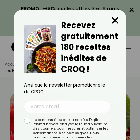
×
PROMO : -60% sur les offres 3 et 6 mois
×
avec le code CROQ60
Recevez
VOIR LA PROMO
gratuitement
180 recettes
inédites de
Accueil
Actus
Santé
CROQ !
Les Bienfaits Du Rocou Et De Ses Graines
Ainsi que la newsletter promotionnelle
de CROQ.
Je consens à ce que la société Digital
Prisma Players analyse le taux d'ouverture
des courriels pour mesurer et optimiser les
performances des campagnes. Nous
pourrons savoir si vous ouvrez les