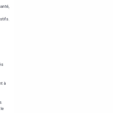
santé,
stifs.
és
nt à
u
s.
 le