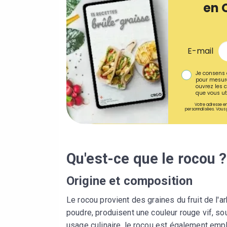
en 
E-mail
Je consens 
pour mesure
ouvrez les c
que vous uti
Votre adresse em
personnalisées. Vous 
Qu'est-ce que le rocou ?
Origine et composition
Le rocou provient des graines du fruit de l'a
poudre, produisent une couleur rouge vif, so
usage culinaire, le rocou est également emp