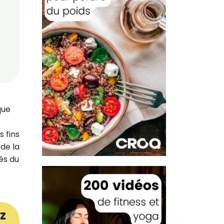
que
 fins
de la
és du
z