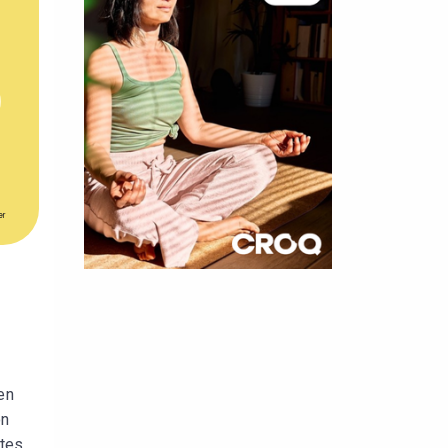
er
×
t 180
 CROQ
en
on
nnelle de
ntes