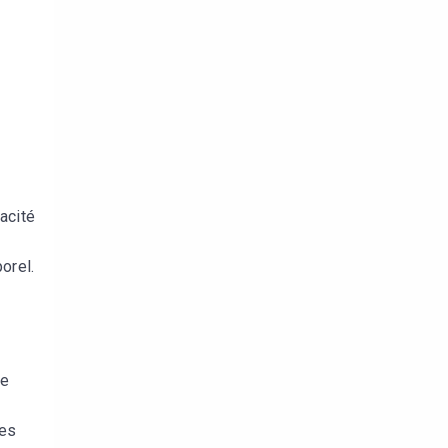
acité
orel.
re
des