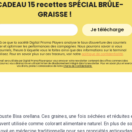
CADEAU 15 recettes SPÉCIAL BRÛLE-
GRAISSE !
Je télécharge
à ce que la société Digital Prisma Players analyse le taux d'ouverture des courriels
r et optimiser les performances des campagnes. Nous pourrons savoir si vous
ourriels, l'heure à laquelle vous le faites ainsi que des informations sur le terminal
lisez. Pour en savoir plus sur ces traceurs, voir notre
politique de confidentialité
.
ail sera utilisée par Digital Prisma Playerspour vous envoyer votre newsletter contenant des offres commerciales
pourrez vous désinscrire en utilisant le lien de désabonnement intégré dans la newsletter. Pour en savoir plus et exerc
vos droits, prenez connaissance de notre
Charte de Confidentialité.
Recevez gratuitemen
recettes inédites de
!
rbuste Bixa orellana. Ces graines, une fois séchées et réduites 
uvent utilisée comme colorant alimentaire naturel. En plus de s
Ainsi que la newsletter promotio
loyé en médecine traditionnelle pour ses propriétés antioxyda