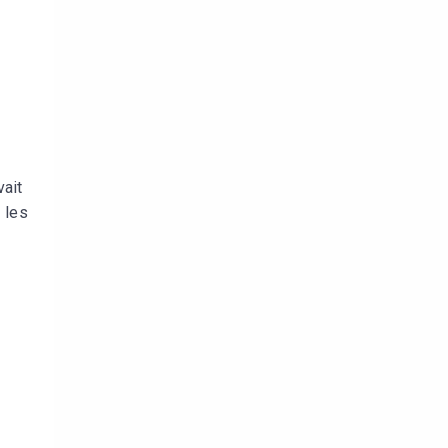
vait
 les