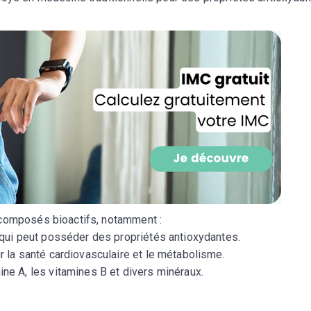
CROQ.
Je consens à ce que la société Digi
Prisma Players analyse le taux d'ou
des courriels pour mesurer et optim
performances des campagnes. No
pourrons savoir si vous ouvrez les co
l'heure à laquelle vous le faites ains
des informations sur le terminal qu
utilisez. Pour en savoir plus sur ces 
voir notre
politique de confidentialit
Je reçois mon cadeau !
 composés bioactifs, notamment :
qui peut posséder des propriétés antioxydantes.
Votre adresse email sera utilisée par Digital Prisma Playe
envoyer votre newsletter contenant des offres commercial
r la santé cardiovasculaire et le métabolisme.
personnalisées. Vous pourrez vous désinscrire en utilisan
désabonnement intégré dans la newsletter. Pour en savoi
ne A, les vitamines B et divers minéraux.
exercer vos droits, prenez connaissance de notre
Charte 
Confidentialité
.