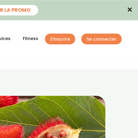
×
R LA PROMO
vices
Fitness
S'inscrire
Se connecter