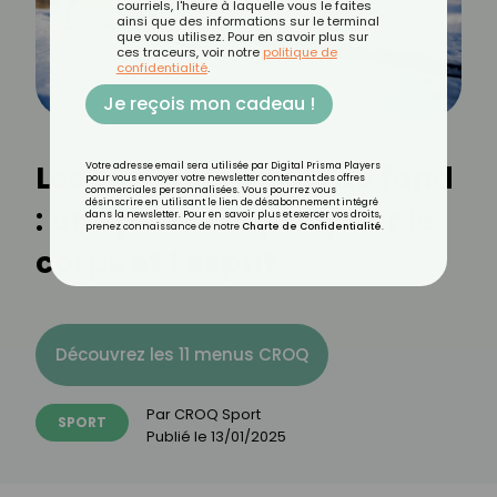
courriels, l'heure à laquelle vous le faites
ainsi que des informations sur le terminal
que vous utilisez. Pour en savoir plus sur
ces traceurs, voir notre
politique de
confidentialité
.
Je reçois mon cadeau !
Les bienfaits du ski de fond
Votre adresse email sera utilisée par Digital Prisma Players
pour vous envoyer votre newsletter contenant des offres
commerciales personnalisées. Vous pourrez vous
désinscrire en utilisant le lien de désabonnement intégré
: un sport complet pour le
dans la newsletter. Pour en savoir plus et exercer vos droits,
prenez connaissance de notre
Charte de Confidentialité
.
corps et l’esprit
Découvrez les 11 menus CROQ
Par
CROQ Sport
SPORT
Publié le
13/01/2025