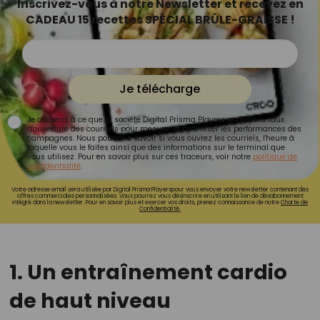
Inscrivez-vous à notre Newsletter et recevez en
CADEAU 15 recettes SPÉCIAL BRÛLE-GRAISSE !
Je télécharge
Je consens à ce que la société Digital Prisma Players analyse le taux
d'ouverture des courriels pour mesurer et optimiser les performances des
campagnes. Nous pourrons savoir si vous ouvrez les courriels, l'heure à
laquelle vous le faites ainsi que des informations sur le terminal que
vous utilisez. Pour en savoir plus sur ces traceurs, voir notre
politique de
confidentialité
.
Votre adresse email sera utilisée par Digital Prisma Playerspour vous envoyer votre newsletter contenant des
offres commerciales personnalisées. Vous pourrez vous désinscrire en utilisant le lien de désabonnement
intégré dans la newsletter. Pour en savoir plus et exercer vos droits, prenez connaissance de notre
Charte de
Confidentialité.
1. Un entraînement cardio
de haut niveau