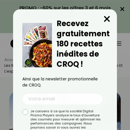
×
PROMO : -60% sur les offres 3 et 6 mois
×
avec le code CROQ60
Recevez
VOIR LA PROMO
gratuitement
180 recettes
inédites de
Accueil
Actus
Sport
CROQ !
Les Bienfaits Du Ski De Fond : Un Sport Complet Pour Le Corps Et
L’esprit
Ainsi que la newsletter promotionnelle
de CROQ.
Je consens à ce que la société Digital
Prisma Players analyse le taux d'ouverture
des courriels pour mesurer et optimiser les
performances des campagnes. Nous
pourrons savoir si vous ouvrez les