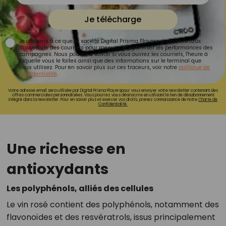
Je télécharge
Je consens à ce que la société Digital Prisma Players analyse le taux
d'ouverture des courriels pour mesurer et optimiser les performances des
campagnes. Nous pourrons savoir si vous ouvrez les courriels, l'heure à
laquelle vous le faites ainsi que des informations sur le terminal que
vous utilisez. Pour en savoir plus sur ces traceurs, voir notre
politique de
confidentialité
.
Votre adresse email sera utilisée par Digital Prisma Playerspour vous envoyer votre newsletter contenant des
offres commerciales personnalisées. Vous pourrez vous désinscrire en utilisant le lien de désabonnement
intégré dans la newsletter. Pour en savoir plus et exercer vos droits, prenez connaissance de notre
Charte de
Confidentialité.
Une richesse en
antioxydants
Les polyphénols, alliés des cellules
Le vin rosé contient des polyphénols, notamment des
flavonoïdes et des resvératrols, issus principalement