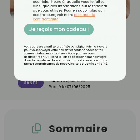
courriels, l'heure à laquelle vous le faites
ainsi que des informations sur le terminal
que vous utilisez. Pour en savoir plus sur
ces traceurs, voir notre
politique de
confidentialité
.
Je reçois mon cadeau !
Les bienfaits du vin rosé
Votre adresse email sera utilisée par Digital Prisma Players
pour vous envoyer votre newsletter contenant des offres
commerciales personnalisées. Vous pourrez vous
désinscrire en utilisant le lien de désabonnement intégré
dans la newsletter. Pour en savoir plus et exercer vos droits,
Découvrez les 11 menus CROQ
prenez connaissance de notre
Charte de Confidentialité
.
Par
CROQ Cuisine
SANTÉ
Publié le
07/06/2025
Sommaire