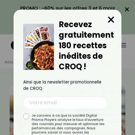
×
PROMO : -60% sur les offres 3 et 6 mois
×
avec le code CROQ60
Recevez
VOIR LA PROMO
gratuitement
180 recettes
inédites de
Accueil
Actus
Santé
Les Bienfaits Du Vin Rosé
CROQ !
Ainsi que la newsletter promotionnelle
de CROQ.
Je consens à ce que la société Digital
Prisma Players analyse le taux d'ouverture
des courriels pour mesurer et optimiser les
performances des campagnes. Nous
pourrons savoir si vous ouvrez les