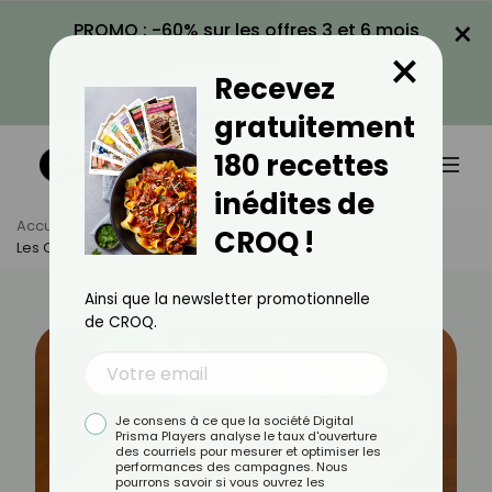
×
PROMO : -60% sur les offres 3 et 6 mois
×
avec le code CROQ60
Recevez
VOIR LA PROMO
gratuitement
180 recettes
inédites de
Accueil
Actus
Minceur
CROQ !
Les Calamars Sont-Ils Caloriques ?
Ainsi que la newsletter promotionnelle
de CROQ.
Je consens à ce que la société Digital
Prisma Players analyse le taux d'ouverture
des courriels pour mesurer et optimiser les
performances des campagnes. Nous
pourrons savoir si vous ouvrez les