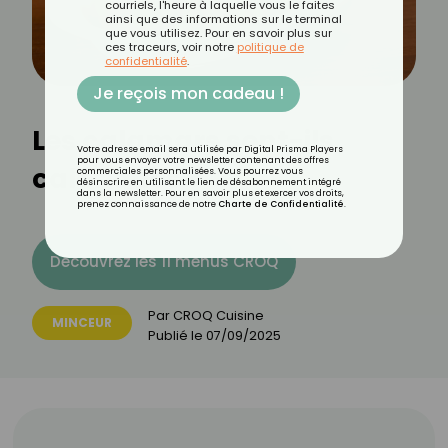
courriels, l'heure à laquelle vous le faites
ainsi que des informations sur le terminal
que vous utilisez. Pour en savoir plus sur
ces traceurs, voir notre
politique de
confidentialité
.
Je reçois mon cadeau !
Les calamars sont-ils
Votre adresse email sera utilisée par Digital Prisma Players
pour vous envoyer votre newsletter contenant des offres
caloriques ?
commerciales personnalisées. Vous pourrez vous
désinscrire en utilisant le lien de désabonnement intégré
dans la newsletter. Pour en savoir plus et exercer vos droits,
prenez connaissance de notre
Charte de Confidentialité
.
Découvrez les 11 menus CROQ
Par
CROQ Cuisine
MINCEUR
Publié le
07/09/2025