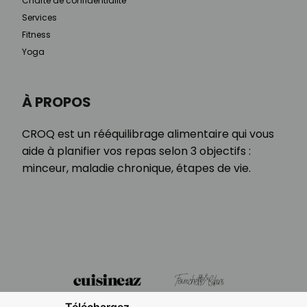
Charte de confidentialité
Services
Fitness
Yoga
À PROPOS
CROQ est un rééquilibrage alimentaire qui vous
aide à planifier vos repas selon 3 objectifs :
minceur, maladie chronique, étapes de vie.