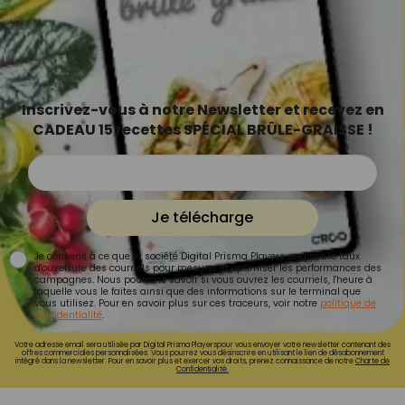
Inscrivez-vous à notre Newsletter et recevez en
CADEAU 15 recettes SPÉCIAL BRÛLE-GRAISSE !
Je télécharge
Je consens à ce que la société Digital Prisma Players analyse le taux
d'ouverture des courriels pour mesurer et optimiser les performances des
campagnes. Nous pourrons savoir si vous ouvrez les courriels, l'heure à
laquelle vous le faites ainsi que des informations sur le terminal que
vous utilisez. Pour en savoir plus sur ces traceurs, voir notre
politique de
confidentialité
.
Votre adresse email sera utilisée par Digital Prisma Playerspour vous envoyer votre newsletter contenant des
offres commerciales personnalisées. Vous pourrez vous désinscrire en utilisant le lien de désabonnement
intégré dans la newsletter. Pour en savoir plus et exercer vos droits, prenez connaissance de notre
Charte de
Confidentialité.