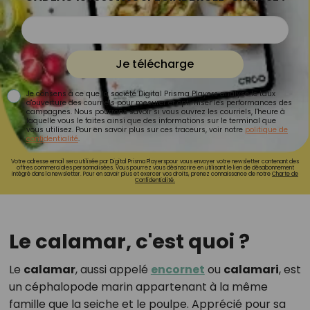
Je télécharge
Je consens à ce que la société Digital Prisma Players analyse le taux
d'ouverture des courriels pour mesurer et optimiser les performances des
campagnes. Nous pourrons savoir si vous ouvrez les courriels, l'heure à
laquelle vous le faites ainsi que des informations sur le terminal que
vous utilisez. Pour en savoir plus sur ces traceurs, voir notre
politique de
confidentialité
.
Votre adresse email sera utilisée par Digital Prisma Playerspour vous envoyer votre newsletter contenant des
offres commerciales personnalisées. Vous pourrez vous désinscrire en utilisant le lien de désabonnement
intégré dans la newsletter. Pour en savoir plus et exercer vos droits, prenez connaissance de notre
Charte de
Confidentialité.
Le calamar, c'est quoi ?
Le
calamar
, aussi appelé
encornet
ou
calamari
, est
un céphalopode marin appartenant à la même
famille que la seiche et le poulpe. Apprécié pour sa