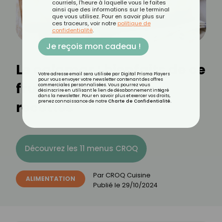
courriels, l'heure à laquelle vous le faites
ainsi que des informations sur le terminal
que vous utilisez. Pour en savoir plus sur
ces traceurs, voir notre
politique de
confidentialité
.
Je reçois mon cadeau !
Le calamar : bienfaits de ce
Votre adresse email sera utilisée par Digital Prisma Players
pour vous envoyer votre newsletter contenant des offres
fruit de mer et idées
commerciales personnalisées. Vous pourrez vous
désinscrire en utilisant le lien de désabonnement intégré
dans la newsletter. Pour en savoir plus et exercer vos droits,
recettes
prenez connaissance de notre
Charte de Confidentialité
.
Découvrez les 11 menus CROQ
Par
CROQ Cuisine
ALIMENTATION
Publié le
29/10/2024