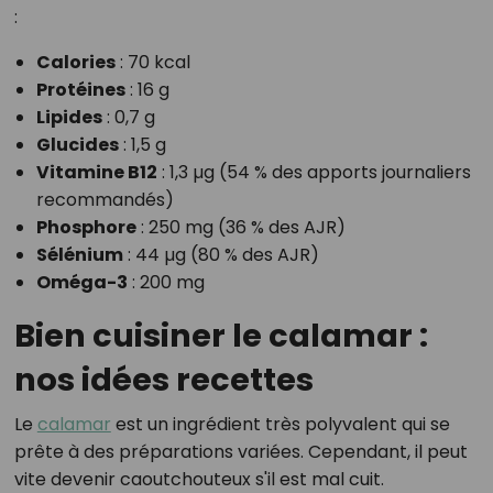
:
Calories
: 70 kcal
Protéines
: 16 g
Lipides
: 0,7 g
Glucides
: 1,5 g
Vitamine B12
: 1,3 µg (54 % des apports journaliers
recommandés)
Phosphore
: 250 mg (36 % des AJR)
Sélénium
: 44 µg (80 % des AJR)
Oméga-3
: 200 mg
Bien cuisiner le calamar :
nos idées recettes
Le
calamar
est un ingrédient très polyvalent qui se
prête à des préparations variées. Cependant, il peut
vite devenir caoutchouteux s'il est mal cuit.