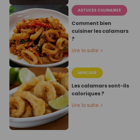
ASTUCES CULINAIRES
Comment bien
cuisiner les calamars
?
Lire la suite
MINCEUR
Les calamars sont-ils
caloriques ?
Lire la suite