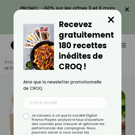
×
PROMO : -60% sur les offres 3 et 6 mois
×
avec le code CROQ60
Recevez
VOIR LA PROMO
gratuitement
180 recettes
inédites de
Accueil
Actus
Alimentation
CROQ !
Le Calamar : Bienfaits De Ce Fruit De Mer Et Idées Recettes
Ainsi que la newsletter promotionnelle
de CROQ.
Je consens à ce que la société Digital
Prisma Players analyse le taux d'ouverture
des courriels pour mesurer et optimiser les
performances des campagnes. Nous
pourrons savoir si vous ouvrez les