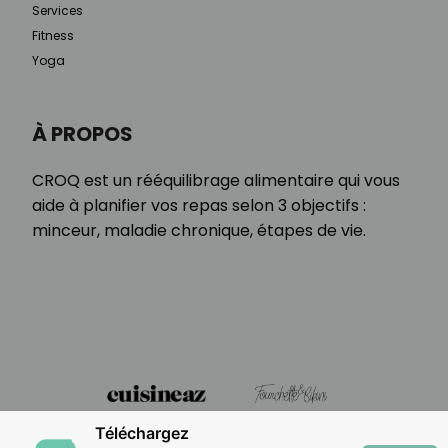
Services
Fitness
Yoga
À PROPOS
CROQ est un rééquilibrage alimentaire qui vous
aide à planifier vos repas selon 3 objectifs :
minceur, maladie chronique, étapes de vie.
Téléchargez