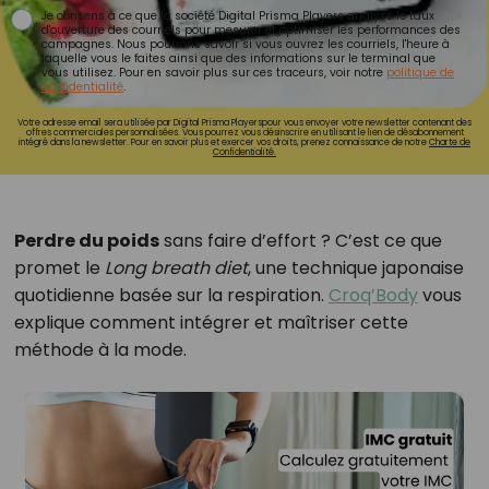
Je consens à ce que la société Digital Prisma Players analyse le taux
d'ouverture des courriels pour mesurer et optimiser les performances des
campagnes. Nous pourrons savoir si vous ouvrez les courriels, l'heure à
laquelle vous le faites ainsi que des informations sur le terminal que
vous utilisez. Pour en savoir plus sur ces traceurs, voir notre
politique de
confidentialité
.
Votre adresse email sera utilisée par Digital Prisma Playerspour vous envoyer votre newsletter contenant des
offres commerciales personnalisées. Vous pourrez vous désinscrire en utilisant le lien de désabonnement
intégré dans la newsletter. Pour en savoir plus et exercer vos droits, prenez connaissance de notre
Charte de
Confidentialité.
Perdre du poids
sans faire d’effort ? C’est ce que
promet le
Long breath diet
, une technique japonaise
quotidienne basée sur la respiration.
Croq’Body
vous
explique comment intégrer et maîtriser cette
méthode à la mode.