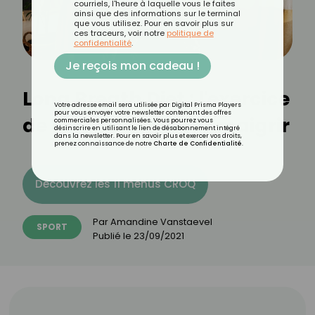
courriels, l'heure à laquelle vous le faites
ainsi que des informations sur le terminal
que vous utilisez. Pour en savoir plus sur
ces traceurs, voir notre
politique de
confidentialité
.
Je reçois mon cadeau !
Long Breath Diet : l'exercice
Votre adresse email sera utilisée par Digital Prisma Players
pour vous envoyer votre newsletter contenant des offres
de respiration pour maigrir
commerciales personnalisées. Vous pourrez vous
désinscrire en utilisant le lien de désabonnement intégré
dans la newsletter. Pour en savoir plus et exercer vos droits,
prenez connaissance de notre
Charte de Confidentialité
.
Découvrez les 11 menus CROQ
Par
Amandine Vanstaevel
SPORT
Publié le
23/09/2021