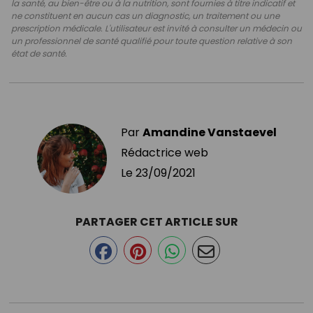
la santé, au bien-être ou à la nutrition, sont fournies à titre indicatif et
ne constituent en aucun cas un diagnostic, un traitement ou une
prescription médicale. L'utilisateur est invité à consulter un médecin ou
un professionnel de santé qualifié pour toute question relative à son
état de santé.
Par
Amandine Vanstaevel
Rédactrice web
Le
23/09/2021
PARTAGER CET ARTICLE SUR