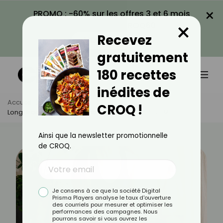
×
PROMO : -60% sur les offres 3 et 6 mois
×
avec le code CROQ60
Recevez
VOIR LA PROMO
gratuitement
180 recettes
inédites de
Accueil
Actus
Sport
CROQ !
Long Breath Diet : L'exercice De Respiration Pour Maigrir
Ainsi que la newsletter promotionnelle
de CROQ.
Je consens à ce que la société Digital
Prisma Players analyse le taux d'ouverture
des courriels pour mesurer et optimiser les
performances des campagnes. Nous
pourrons savoir si vous ouvrez les