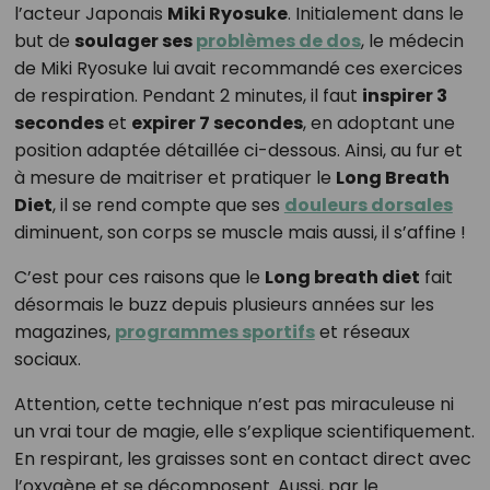
l’acteur Japonais
Miki Ryosuke
. Initialement dans le
but de
soulager ses
problèmes de dos
, le médecin
de Miki Ryosuke lui avait recommandé ces exercices
de respiration. Pendant 2 minutes, il faut
inspirer 3
secondes
et
expirer 7 secondes
, en adoptant une
position adaptée détaillée ci-dessous. Ainsi, au fur et
à mesure de maitriser et pratiquer le
Long Breath
Diet
, il se rend compte que ses
douleurs dorsales
diminuent, son corps se muscle mais aussi, il s’affine !
C’est pour ces raisons que le
Long breath diet
fait
désormais le buzz depuis plusieurs années sur les
magazines,
programmes sportifs
et réseaux
sociaux.
Attention, cette technique n’est pas miraculeuse ni
un vrai tour de magie, elle s’explique scientifiquement.
En respirant, les graisses sont en contact direct avec
l’oxygène et se décomposent. Aussi, par le