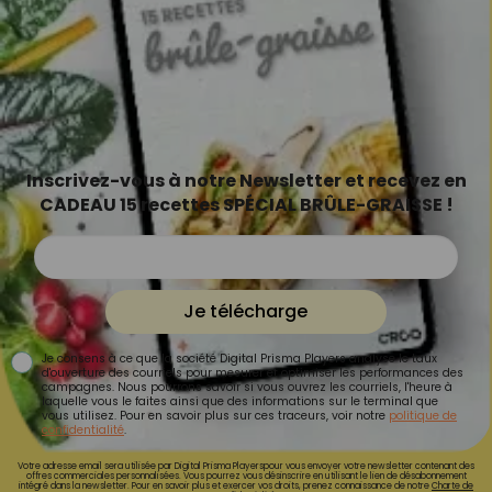
Inscrivez-vous à notre Newsletter et recevez en
CADEAU 15 recettes SPÉCIAL BRÛLE-GRAISSE !
Je télécharge
Je consens à ce que la société Digital Prisma Players analyse le taux
d'ouverture des courriels pour mesurer et optimiser les performances des
campagnes. Nous pourrons savoir si vous ouvrez les courriels, l'heure à
laquelle vous le faites ainsi que des informations sur le terminal que
vous utilisez. Pour en savoir plus sur ces traceurs, voir notre
politique de
confidentialité
.
Votre adresse email sera utilisée par Digital Prisma Playerspour vous envoyer votre newsletter contenant des
offres commerciales personnalisées. Vous pourrez vous désinscrire en utilisant le lien de désabonnement
intégré dans la newsletter. Pour en savoir plus et exercer vos droits, prenez connaissance de notre
Charte de