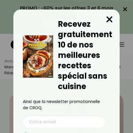
×
PROMO : -60% sur les offres 3 et 6 mois
×
avec le code CROQ60
Recevez
VOIR LA PROMO
gratuitement
10 de nos
meilleures
Accueil
Actus
Minceur
recettes
Manger Avec Les Mains : La Méthode Qui Booste La Satiété Et
Réduit Les Grignotages
spécial sans
cuisine
Ainsi que la newsletter promotionnelle
de CROQ.