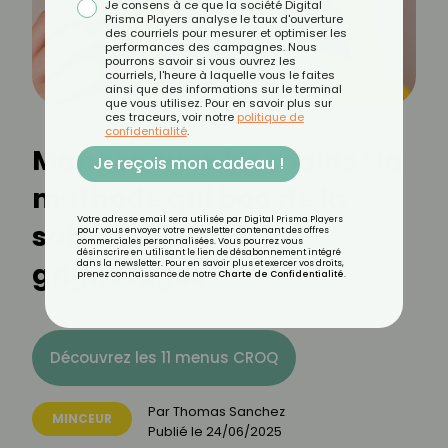
Je consens à ce que la société Digital
Prisma Players analyse le taux d'ouverture
des courriels pour mesurer et optimiser les
performances des campagnes. Nous
pourrons savoir si vous ouvrez les
courriels, l'heure à laquelle vous le faites
ainsi que des informations sur le terminal
que vous utilisez. Pour en savoir plus sur
ces traceurs, voir notre
politique de
confidentialité
.
Manger avec les mains : la
Je reçois mon cadeau !
méthode qui booste la
Votre adresse email sera utilisée par Digital Prisma Players
satiété et réduit les
pour vous envoyer votre newsletter contenant des offres
commerciales personnalisées. Vous pourrez vous
désinscrire en utilisant le lien de désabonnement intégré
grignotages
dans la newsletter. Pour en savoir plus et exercer vos droits,
prenez connaissance de notre
Charte de Confidentialité
.
Découvrez les 11 menus CROQ
Par
Thomas Sanchez
MINCEUR
Publié le
24/06/2025