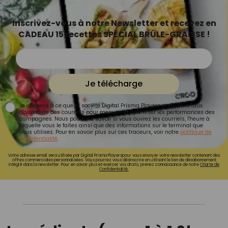
Inscrivez-vous à notre Newsletter et recevez en
CADEAU 15 recettes SPÉCIAL BRÛLE-GRAISSE !
Je télécharge
Je consens à ce que la société Digital Prisma Players analyse le taux
d'ouverture des courriels pour mesurer et optimiser les performances des
campagnes. Nous pourrons savoir si vous ouvrez les courriels, l'heure à
laquelle vous le faites ainsi que des informations sur le terminal que
vous utilisez. Pour en savoir plus sur ces traceurs, voir notre
politique de
confidentialité
.
Votre adresse email sera utilisée par Digital Prisma Playerspour vous envoyer votre newsletter contenant des
offres commerciales personnalisées. Vous pourrez vous désinscrire en utilisant le lien de désabonnement
intégré dans la newsletter. Pour en savoir plus et exercer vos droits, prenez connaissance de notre
Charte de
Confidentialité.