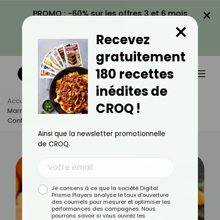
×
PROMO : -60% sur les offres 3 et 6 mois
×
avec le code CROQ60
Recevez
VOIR LA PROMO
gratuitement
180 recettes
inédites de
Accueil
Actus
Recettes
CROQ !
Marmelade D’orange Amère : La Recette Maison Pour Une
Confiture Parfumée
Ainsi que la newsletter promotionnelle
de CROQ.
Je consens à ce que la société Digital
Prisma Players analyse le taux d'ouverture
des courriels pour mesurer et optimiser les
performances des campagnes. Nous
pourrons savoir si vous ouvrez les