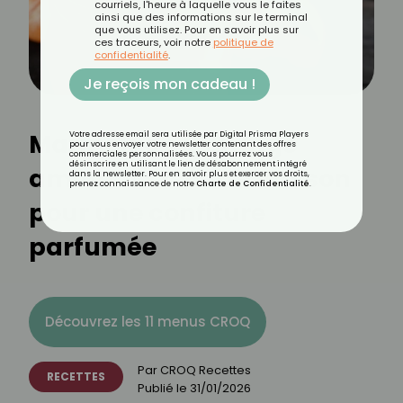
courriels, l'heure à laquelle vous le faites
ainsi que des informations sur le terminal
que vous utilisez. Pour en savoir plus sur
ces traceurs, voir notre
politique de
confidentialité
.
Je reçois mon cadeau !
Marmelade d’orange
Votre adresse email sera utilisée par Digital Prisma Players
pour vous envoyer votre newsletter contenant des offres
commerciales personnalisées. Vous pourrez vous
désinscrire en utilisant le lien de désabonnement intégré
amère : la recette maison
dans la newsletter. Pour en savoir plus et exercer vos droits,
prenez connaissance de notre
Charte de Confidentialité
.
pour une confiture
parfumée
Découvrez les 11 menus CROQ
Par
CROQ Recettes
RECETTES
Publié le
31/01/2026