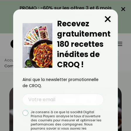
×
PROMO : -60% sur les offres 3 et 6 mois
×
avec le code CROQ60
Recevez
VOIR LA PROMO
gratuitement
180 recettes
inédites de
Accueil
Actus
Recettes
CROQ !
Comment Réaliser Un Petit-Déjeuner Italien ?
Ainsi que la newsletter promotionnelle
de CROQ.
Je consens à ce que la société Digital
Prisma Players analyse le taux d'ouverture
des courriels pour mesurer et optimiser les
performances des campagnes. Nous
pourrons savoir si vous ouvrez les