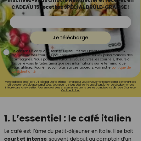
Inscrivez-vous à notre Newsletter et recevez en
CADEAU 15 recettes SPÉCIAL BRÛLE-GRAISSE !
Je télécharge
Je consens à ce que la société Digital Prisma Players analyse le taux
d'ouverture des courriels pour mesurer et optimiser les performances des
campagnes. Nous pourrons savoir si vous ouvrez les courriels, l'heure à
laquelle vous le faites ainsi que des informations sur le terminal que
vous utilisez. Pour en savoir plus sur ces traceurs, voir notre
politique de
confidentialité
.
Votre adresse email sera utilisée par Digital Prisma Playerspour vous envoyer votre newsletter contenant des
offres commerciales personnalisées. Vous pourrez vous désinscrire en utilisant le lien de désabonnement
intégré dans la newsletter. Pour en savoir plus et exercer vos droits, prenez connaissance de notre
Charte de
Confidentialité.
1. L’essentiel : le café italien
Le café est l’âme du petit‑déjeuner en Italie. Il se boit
court et intense
, souvent debout au comptoir d’un