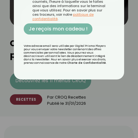
courriels, l'heure à laquelle vous le faites
ainsi que des informations sur le terminal
que vous utilisez. Pour en savoir plus sur
ces traceurs, voir notre
politique de
confidentialité
.
Je reçois mon cadeau !
Comment réaliser un
Votre adresse email sera utilisée par Digital Prisma Players
pour vous envoyer votre newsletter contenant des offres
petit-déjeuner italien ?
commerciales personnalisées. Vous pourrez vous
désinscrire en utilisant le lien de désabonnement intégré
dans la newsletter. Pour en savoir plus et exercer vos droits,
prenez connaissance de notre
Charte de Confidentialité
.
Découvrez les 11 menus CROQ
Par
CROQ Recettes
RECETTES
Publié le
31/01/2026