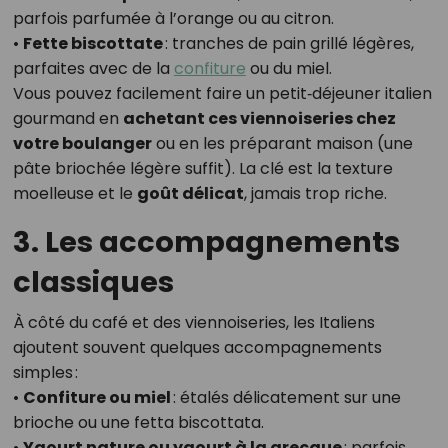
parfois parfumée à l’orange ou au citron.
•
Fette biscottate
: tranches de pain grillé légères,
parfaites avec de la
confiture
ou du miel.
Vous pouvez facilement faire un petit‑déjeuner italien
gourmand en
achetant ces viennoiseries chez
votre boulanger
ou en les préparant maison (une
pâte briochée légère suffit). La clé est la texture
moelleuse et le
goût délicat
, jamais trop riche.
3. Les accompagnements
classiques
À côté du café et des viennoiseries, les Italiens
ajoutent souvent quelques accompagnements
simples :
•
Confiture ou miel
: étalés délicatement sur une
brioche ou une fetta biscottata.
•
Yaourt nature ou yaourt à la grecque
: parfois