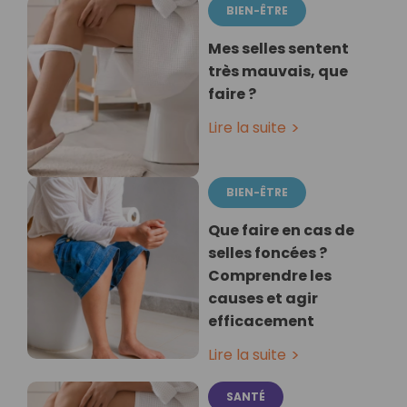
BIEN-ÊTRE
Mes selles sentent
très mauvais, que
faire ?
Lire la suite
BIEN-ÊTRE
Que faire en cas de
selles foncées ?
Comprendre les
causes et agir
efficacement
Lire la suite
SANTÉ