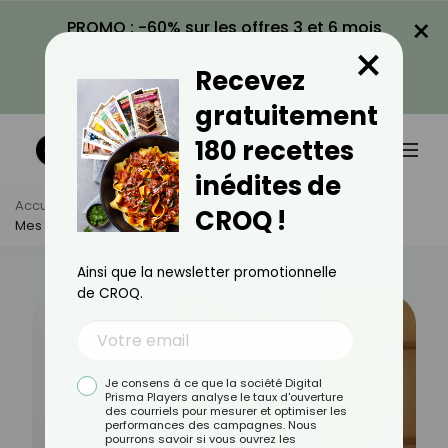
×
PROMO : -60% sur les offres 3 et 6 mois
×
avec le code CROQ60
Recevez
VOIR LA PROMO
gratuitement
180 recettes
inédites de
Accueil
Actus
Santé
CROQ !
Mes Selles Sont Noires, Que Faire ?
Ainsi que la newsletter promotionnelle
de CROQ.
Je consens à ce que la société Digital
Prisma Players analyse le taux d'ouverture
des courriels pour mesurer et optimiser les
performances des campagnes. Nous
pourrons savoir si vous ouvrez les