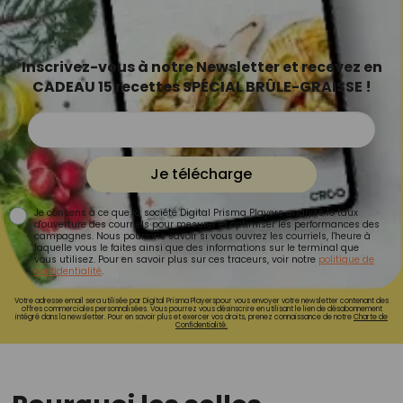
Inscrivez-vous à notre Newsletter et recevez en
CADEAU 15 recettes SPÉCIAL BRÛLE-GRAISSE !
Je télécharge
Je consens à ce que la société Digital Prisma Players analyse le taux
d'ouverture des courriels pour mesurer et optimiser les performances des
campagnes. Nous pourrons savoir si vous ouvrez les courriels, l'heure à
laquelle vous le faites ainsi que des informations sur le terminal que
vous utilisez. Pour en savoir plus sur ces traceurs, voir notre
politique de
confidentialité
.
Votre adresse email sera utilisée par Digital Prisma Playerspour vous envoyer votre newsletter contenant des
offres commerciales personnalisées. Vous pourrez vous désinscrire en utilisant le lien de désabonnement
intégré dans la newsletter. Pour en savoir plus et exercer vos droits, prenez connaissance de notre
Charte de
Confidentialité.