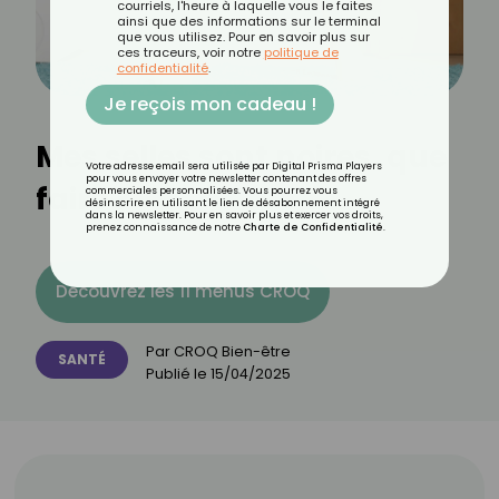
courriels, l'heure à laquelle vous le faites
ainsi que des informations sur le terminal
que vous utilisez. Pour en savoir plus sur
ces traceurs, voir notre
politique de
confidentialité
.
Je reçois mon cadeau !
Mes selles sont noires, que
Votre adresse email sera utilisée par Digital Prisma Players
pour vous envoyer votre newsletter contenant des offres
faire ?
commerciales personnalisées. Vous pourrez vous
désinscrire en utilisant le lien de désabonnement intégré
dans la newsletter. Pour en savoir plus et exercer vos droits,
prenez connaissance de notre
Charte de Confidentialité
.
Découvrez les 11 menus CROQ
Par
CROQ Bien-être
SANTÉ
Publié le
15/04/2025