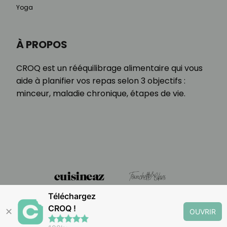
Yoga
À PROPOS
CROQ est un rééquilibrage alimentaire qui vous
aide à planifier vos repas selon 3 objectifs :
minceur, maladie chronique, étapes de vie.
Téléchargez
CROQ !
✕
OUVRIR