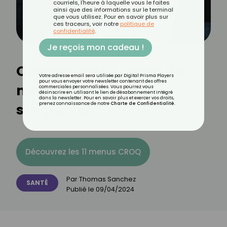
courriels, l'heure à laquelle vous le faites
ainsi que des informations sur le terminal
que vous utilisez. Pour en savoir plus sur
ces traceurs, voir notre
politique de
confidentialité
.
Je reçois mon cadeau !
Que signifie la forme de
Votre adresse email sera utilisée par Digital Prisma Players
pour vous envoyer votre newsletter contenant des offres
mes selles ? Quand
commerciales personnalisées. Vous pourrez vous
désinscrire en utilisant le lien de désabonnement intégré
dans la newsletter. Pour en savoir plus et exercer vos droits,
s'inquiéter ?
prenez connaissance de notre
Charte de Confidentialité
.
Découvrez les 11 menus CROQ
Par
Thomas Sanchez
SANTÉ
Publié le
09/04/2024