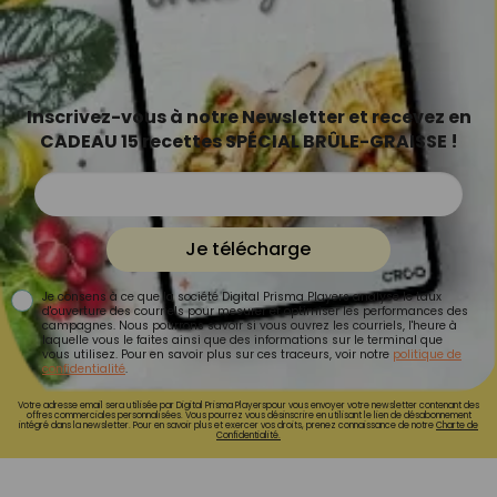
Inscrivez-vous à notre Newsletter et recevez en
CADEAU 15 recettes SPÉCIAL BRÛLE-GRAISSE !
Je télécharge
Je consens à ce que la société Digital Prisma Players analyse le taux
d'ouverture des courriels pour mesurer et optimiser les performances des
campagnes. Nous pourrons savoir si vous ouvrez les courriels, l'heure à
laquelle vous le faites ainsi que des informations sur le terminal que
vous utilisez. Pour en savoir plus sur ces traceurs, voir notre
politique de
confidentialité
.
Votre adresse email sera utilisée par Digital Prisma Playerspour vous envoyer votre newsletter contenant des
offres commerciales personnalisées. Vous pourrez vous désinscrire en utilisant le lien de désabonnement
intégré dans la newsletter. Pour en savoir plus et exercer vos droits, prenez connaissance de notre
Charte de
Confidentialité.