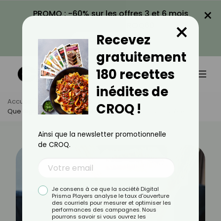
×
PROMO : -60% sur les offres 3 et 6 mois
×
avec le code CROQ60
Recevez
VOIR LA PROMO
gratuitement
180 recettes
inédites de
Accueil
Actus
Santé
CROQ !
Que Signifie La Forme De Mes Selles ? Quand S'inquiéter ?
Ainsi que la newsletter promotionnelle
de CROQ.
Je consens à ce que la société Digital
Prisma Players analyse le taux d'ouverture
des courriels pour mesurer et optimiser les
performances des campagnes. Nous
pourrons savoir si vous ouvrez les