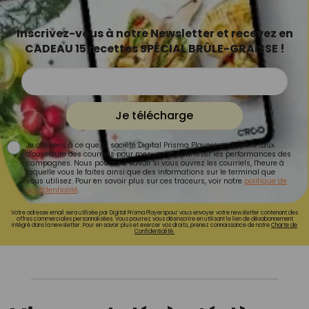
Inscrivez-vous à notre Newsletter et recevez en
CADEAU 15 recettes SPÉCIAL BRÛLE-GRAISSE !
Je télécharge
Je consens à ce que la société Digital Prisma Players analyse le taux
d'ouverture des courriels pour mesurer et optimiser les performances des
campagnes. Nous pourrons savoir si vous ouvrez les courriels, l'heure à
laquelle vous le faites ainsi que des informations sur le terminal que
vous utilisez. Pour en savoir plus sur ces traceurs, voir notre
politique de
confidentialité
.
Votre adresse email sera utilisée par Digital Prisma Playerspour vous envoyer votre newsletter contenant des
offres commerciales personnalisées. Vous pourrez vous désinscrire en utilisant le lien de désabonnement
intégré dans la newsletter. Pour en savoir plus et exercer vos droits, prenez connaissance de notre
Charte de
Confidentialité.