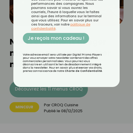
performances des campagnes. Nous
pourrons savoir si vous ouvrez les
courriels, l'heure à laquelle vous le faites
ainsi que des informations sur le terminal
que vous utilisez. Pour en savoir plus sur
ces traceurs, voir notre
politique de
confidentialité
.
Je reçois mon cadeau !
Noël : comment alléger
mon repas sans frustrer
Votre adresse email sera utilisée par Digital Prisma Players
pour vous envoyer votre newsletter contenant des offres
mes invités ?
commerciales personnalisées. Vous pourrez vous
désinscrire en utilisant le lien de désabonnement intégré
dans la newsletter. Pour en savoir plus et exercer vos droits,
prenez connaissance de notre
Charte de Confidentialité
.
Découvrez les 11 menus CROQ
Par
CROQ Cuisine
MINCEUR
Publié le
08/12/2025