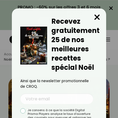
×
PROMO : -60% sur les offres 3 et 6 mois
×
avec le code CROQ60
Recevez
VOIR LA PROMO
gratuitement
25 de nos
meilleures
Accueil
Actus
Minceur
recettes
Noël : Comment Alléger Mon Repas Sans Frustrer Mes Invités ?
spécial Noël
Ainsi que la newsletter promotionnelle
de CROQ.
Je consens à ce que la société Digital
Prisma Players analyse le taux d'ouverture
des courriels pour mesurer et optimiser les