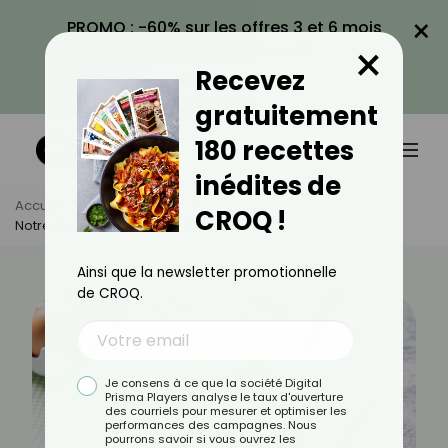
×
PROMO : -60% sur les offres 3 et 6 mois
×
avec le code CROQ60
Recevez
VOIR LA PROMO
gratuitement
180 recettes
inédites de
Accueil
Actus
Sport
CROQ !
Notre Recette D'omelette Aux Asperges 🍳
Ainsi que la newsletter promotionnelle
de CROQ.
Je consens à ce que la société Digital
Prisma Players analyse le taux d'ouverture
des courriels pour mesurer et optimiser les
performances des campagnes. Nous
pourrons savoir si vous ouvrez les