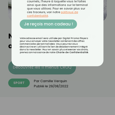
courriels, l'heure à laquelle vous le faites
ainsi que des informations sur le terminal
que vous utilisez. Pour en savoir plus sur
ces traceurs, voir notre
politique de
confidentialité
.
Je reçois mon cadeau !
Notre recette d'omelette
Votre adresse email sera utilisée par Digital Prisma Players
pour vous envoyer votre newsletter contenant des offres
aux asperges 🍳
commerciales personnalisées. Vous pourrez vous
désinscrire en utilisant le lien de désabonnement intégré
dans la newsletter. Pour en savoir plus et exercer vos droits,
prenez connaissance de notre
Charte de Confidentialité
.
Découvrez les 11 menus CROQ
Par
Camille Verquin
SPORT
Publié le
29/08/2022