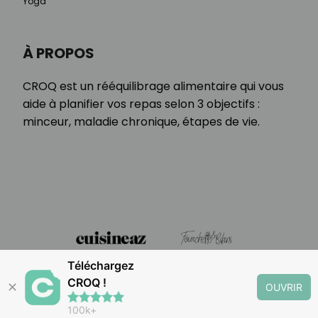
Yoga
À PROPOS
CROQ est un rééquilibrage alimentaire qui vous
aide à planifier vos repas selon 3 objectifs :
minceur, maladie chronique, étapes de vie.
Téléchargez
CROQ !
✕
OUVRIR
100k+