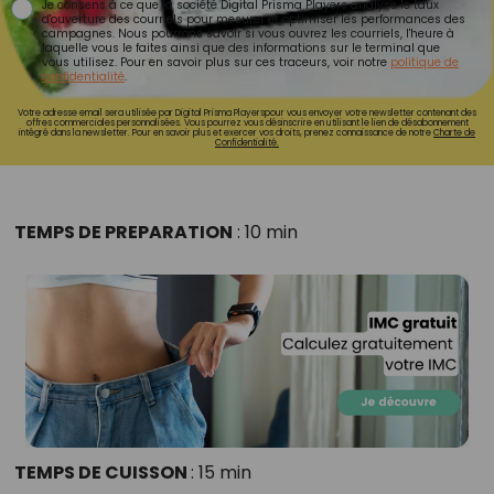
Je consens à ce que la société Digital Prisma Players analyse le taux
d'ouverture des courriels pour mesurer et optimiser les performances des
campagnes. Nous pourrons savoir si vous ouvrez les courriels, l'heure à
laquelle vous le faites ainsi que des informations sur le terminal que
vous utilisez. Pour en savoir plus sur ces traceurs, voir notre
politique de
confidentialité
.
Votre adresse email sera utilisée par Digital Prisma Playerspour vous envoyer votre newsletter contenant des
offres commerciales personnalisées. Vous pourrez vous désinscrire en utilisant le lien de désabonnement
intégré dans la newsletter. Pour en savoir plus et exercer vos droits, prenez connaissance de notre
Charte de
Confidentialité.
TEMPS DE PREPARATION
: 10 min
TEMPS DE CUISSON
: 15 min