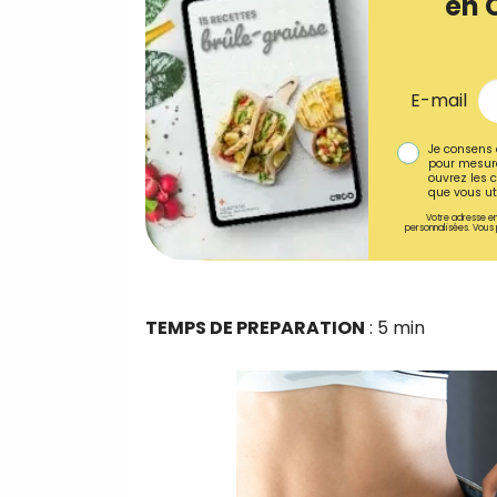
en 
E-mail
Je consens 
pour mesure
ouvrez les c
que vous uti
Votre adresse em
personnalisées. Vous 
TEMPS DE PREPARATION
: 5 min