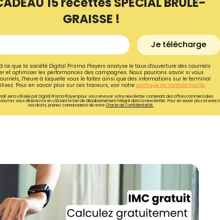
CADEAU 15 recettes SPÉCIAL BRÛLE-
GRAISSE !
Je télécharge
à ce que la société Digital Prisma Players analyse le taux d'ouverture des courriels
r et optimiser les performances des campagnes. Nous pourrons savoir si vous
ourriels, l'heure à laquelle vous le faites ainsi que des informations sur le terminal
lisez. Pour en savoir plus sur ces traceurs, voir notre
politique de confidentialité
.
ail sera utilisée par Digital Prisma Playerspour vous envoyer votre newsletter contenant des offres commerciales
pourrez vous désinscrire en utilisant le lien de désabonnement intégré dans la newsletter. Pour en savoir plus et exerc
vos droits, prenez connaissance de notre
Charte de Confidentialité.