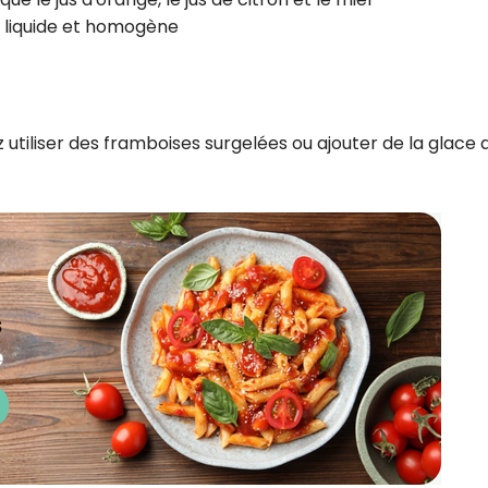
CROQ.
e liquide et homogène
Je consens à ce que la société Digi
Prisma Players analyse le taux d'ou
 utiliser des framboises surgelées ou ajouter de la glace 
des courriels pour mesurer et optim
performances des campagnes. No
pourrons savoir si vous ouvrez les co
l'heure à laquelle vous le faites ains
des informations sur le terminal qu
utilisez. Pour en savoir plus sur ces 
voir notre
politique de confidentialit
Je reçois mon cadeau !
Votre adresse email sera utilisée par Digital Prisma Playe
envoyer votre newsletter contenant des offres commercial
personnalisées. Vous pourrez vous désinscrire en utilisan
désabonnement intégré dans la newsletter. Pour en savoi
exercer vos droits, prenez connaissance de notre
Charte 
Confidentialité
.