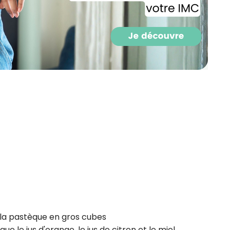
Recevez gratuitemen
recettes inédites de
!
 la pastèque en gros cubes
Ainsi que la newsletter promotio
que le jus d'orange, le jus de citron et le miel