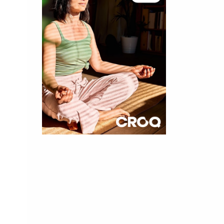
×
t 180
 CROQ
nnelle de