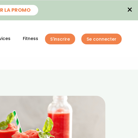
×
R LA PROMO
vices
Fitness
S'inscrire
Se connecter