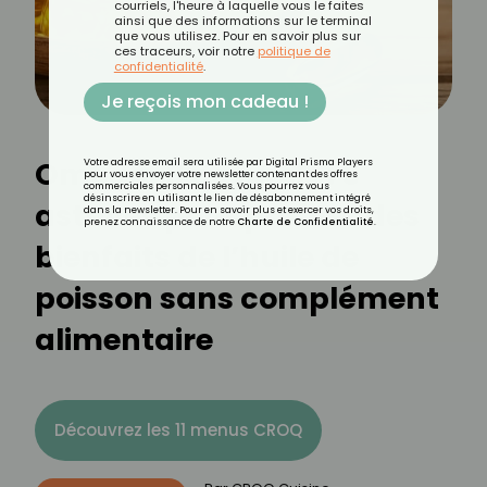
courriels, l'heure à laquelle vous le faites
ainsi que des informations sur le terminal
que vous utilisez. Pour en savoir plus sur
ces traceurs, voir notre
politique de
confidentialité
.
Je reçois mon cadeau !
Oméga-3 naturels : 5
Votre adresse email sera utilisée par Digital Prisma Players
pour vous envoyer votre newsletter contenant des offres
commerciales personnalisées. Vous pourrez vous
désinscrire en utilisant le lien de désabonnement intégré
astuces pour profiter des
dans la newsletter. Pour en savoir plus et exercer vos droits,
prenez connaissance de notre
Charte de Confidentialité
.
bienfaits de l’huile de
poisson sans complément
alimentaire
Découvrez les 11 menus CROQ