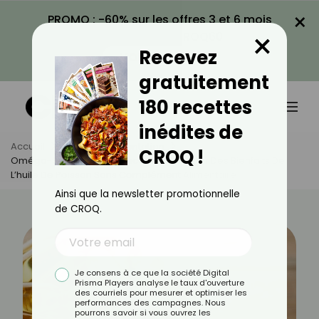
×
PROMO : -60% sur les offres 3 et 6 mois
×
avec le code CROQ60
Recevez
VOIR LA PROMO
gratuitement
180 recettes
inédites de
Accueil
Actus
Alimentation
CROQ !
Oméga-3 Naturels : 5 Astuces Pour Profiter Des Bienfaits De
L’huile De Poisson Sans Complément Alimentaire
Ainsi que la newsletter promotionnelle
de CROQ.
Je consens à ce que la société Digital
Prisma Players analyse le taux d'ouverture
des courriels pour mesurer et optimiser les
performances des campagnes. Nous
pourrons savoir si vous ouvrez les