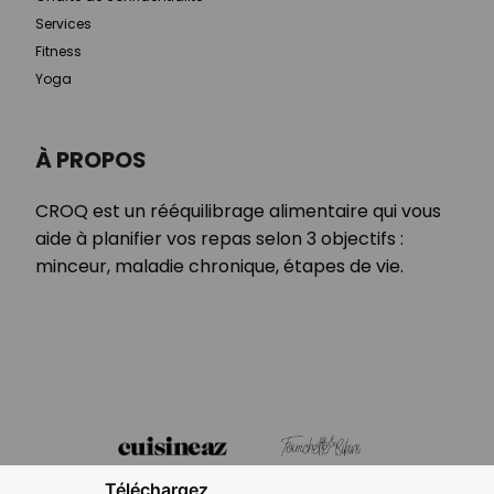
Services
Fitness
Yoga
À PROPOS
CROQ est un rééquilibrage alimentaire qui vous
aide à planifier vos repas selon 3 objectifs :
minceur, maladie chronique, étapes de vie.
Téléchargez