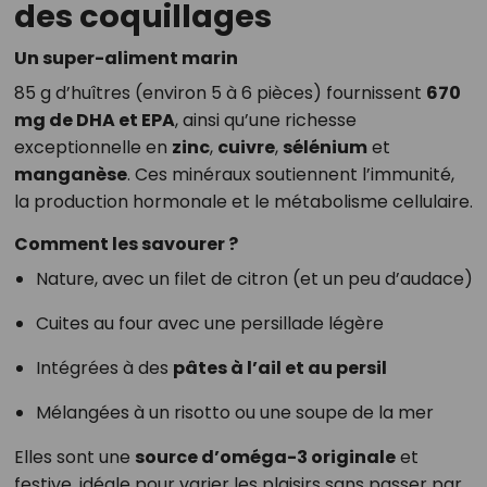
des coquillages
Un super-aliment marin
85 g d’huîtres (environ 5 à 6 pièces) fournissent
670
mg de DHA et EPA
, ainsi qu’une richesse
exceptionnelle en
zinc
,
cuivre
,
sélénium
et
manganèse
. Ces minéraux soutiennent l’immunité,
la production hormonale et le métabolisme cellulaire.
Comment les savourer ?
Nature, avec un filet de citron (et un peu d’audace)
Cuites au four avec une persillade légère
Intégrées à des
pâtes à l’ail et au persil
Mélangées à un risotto ou une soupe de la mer
Elles sont une
source d’oméga-3 originale
et
festive, idéale pour varier les plaisirs sans passer par