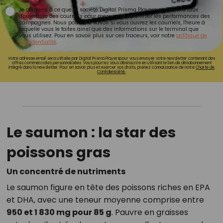
Je consens à ce que la société Digital Prisma Players analyse le taux
d'ouverture des courriels pour mesurer et optimiser les performances des
campagnes. Nous pourrons savoir si vous ouvrez les courriels, l'heure à
laquelle vous le faites ainsi que des informations sur le terminal que
vous utilisez. Pour en savoir plus sur ces traceurs, voir notre
politique de
confidentialité
.
Votre adresse email sera utilisée par Digital Prisma Playerspour vous envoyer votre newsletter contenant des
offres commerciales personnalisées. Vous pourrez vous désinscrire en utilisant le lien de désabonnement
intégré dans la newsletter. Pour en savoir plus et exercer vos droits, prenez connaissance de notre
Charte de
Confidentialité.
Le saumon : la star des
poissons gras
Un concentré de nutriments
Le saumon figure en tête des poissons riches en EPA
et DHA, avec une teneur moyenne comprise entre
950 et 1 830 mg pour 85 g
. Pauvre en graisses