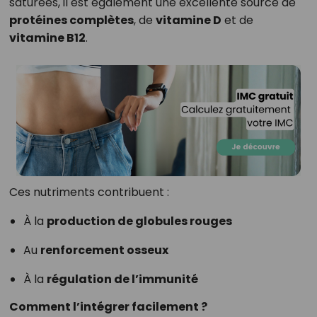
saturées, il est également une excellente source de
protéines complètes
, de
vitamine D
et de
vitamine B12
.
Ces nutriments contribuent :
À la
production de globules rouges
Au
renforcement osseux
À la
régulation de l’immunité
Comment l’intégrer facilement ?