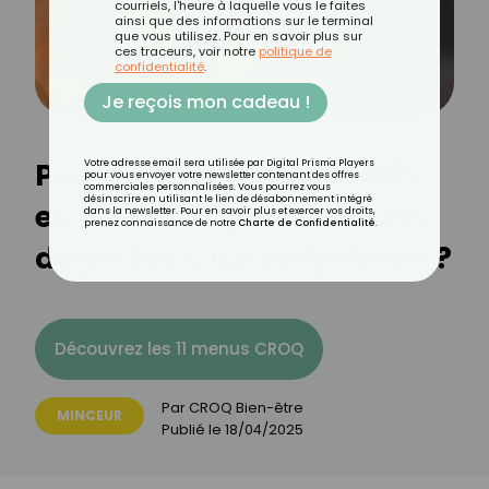
courriels, l'heure à laquelle vous le faites
ainsi que des informations sur le terminal
que vous utilisez. Pour en savoir plus sur
ces traceurs, voir notre
politique de
confidentialité
.
Je reçois mon cadeau !
Pâques : combien d'œufs
Votre adresse email sera utilisée par Digital Prisma Players
pour vous envoyer votre newsletter contenant des offres
commerciales personnalisées. Vous pourrez vous
désinscrire en utilisant le lien de désabonnement intégré
en chocolat pouvez-vous
dans la newsletter. Pour en savoir plus et exercer vos droits,
prenez connaissance de notre
Charte de Confidentialité
.
déguster sans culpabilité ?
Découvrez les 11 menus CROQ
Par
CROQ Bien-être
MINCEUR
Publié le
18/04/2025