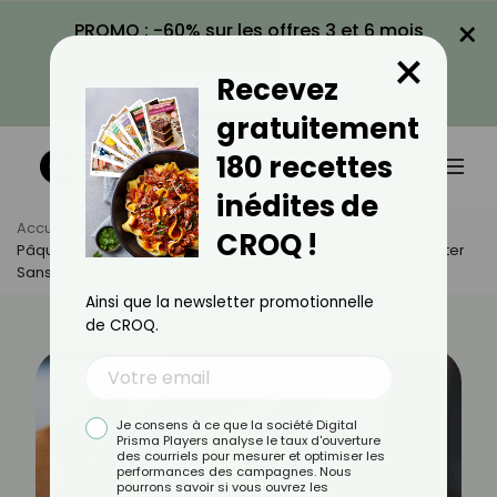
×
PROMO : -60% sur les offres 3 et 6 mois
×
avec le code CROQ60
Recevez
VOIR LA PROMO
gratuitement
180 recettes
inédites de
Accueil
Actus
Minceur
CROQ !
Pâques : Combien D'œufs En Chocolat Pouvez-Vous Déguster
Sans Culpabilité ?
Ainsi que la newsletter promotionnelle
de CROQ.
Je consens à ce que la société Digital
Prisma Players analyse le taux d'ouverture
des courriels pour mesurer et optimiser les
performances des campagnes. Nous
pourrons savoir si vous ouvrez les