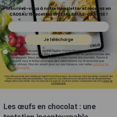
Inscrivez-vous à notre Newsletter et recevez en
CADEAU 15 recettes SPÉCIAL BRÛLE-GRAISSE !
Je télécharge
Je consens à ce que la société Digital Prisma Players analyse le taux
d'ouverture des courriels pour mesurer et optimiser les performances des
campagnes. Nous pourrons savoir si vous ouvrez les courriels, l'heure à
laquelle vous le faites ainsi que des informations sur le terminal que
vous utilisez. Pour en savoir plus sur ces traceurs, voir notre
politique de
confidentialité
.
Votre adresse email sera utilisée par Digital Prisma Playerspour vous envoyer votre newsletter contenant des
offres commerciales personnalisées. Vous pourrez vous désinscrire en utilisant le lien de désabonnement
intégré dans la newsletter. Pour en savoir plus et exercer vos droits, prenez connaissance de notre
Charte de
Confidentialité.
Les œufs en chocolat : une