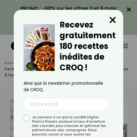
×
PROMO : -60% sur les offres 3 et 6 mois
×
avec le code CROQ60
Recevez
VOIR LA PROMO
gratuitement
180 recettes
inédites de
Accueil
Actus
Sport
CROQ !
Perdre La Graisse Abdominale : 3 Exercices Faciles Et Efficaces
À Faire En 3 Minutes
Ainsi que la newsletter promotionnelle
de CROQ.
Je consens à ce que la société Digital
Prisma Players analyse le taux d'ouverture
des courriels pour mesurer et optimiser les
performances des campagnes. Nous
pourrons savoir si vous ouvrez les