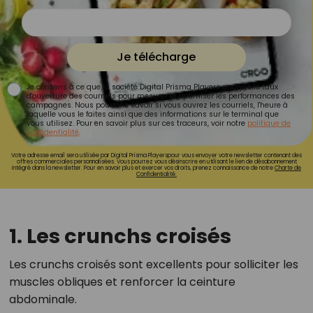
Je télécharge
Je consens à ce que la société Digital Prisma Players analyse le taux
d'ouverture des courriels pour mesurer et optimiser les performances des
campagnes. Nous pourrons savoir si vous ouvrez les courriels, l'heure à
laquelle vous le faites ainsi que des informations sur le terminal que
vous utilisez. Pour en savoir plus sur ces traceurs, voir notre
politique de
confidentialité
.
Votre adresse email sera utilisée par Digital Prisma Playerspour vous envoyer votre newsletter contenant des
offres commerciales personnalisées. Vous pourrez vous désinscrire en utilisant le lien de désabonnement
intégré dans la newsletter. Pour en savoir plus et exercer vos droits, prenez connaissance de notre
Charte de
Confidentialité.
1. Les crunchs croisés
Les crunchs croisés sont excellents pour solliciter les
muscles obliques et renforcer la ceinture
abdominale.