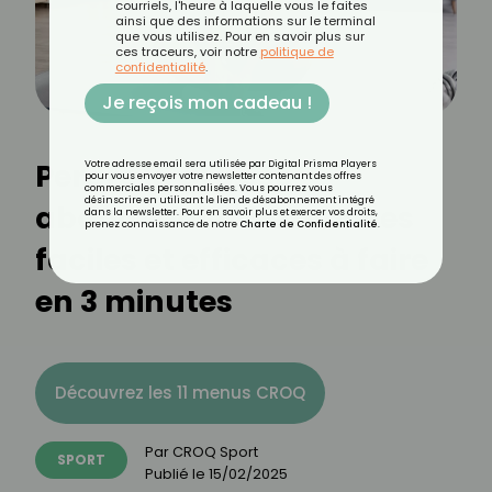
courriels, l'heure à laquelle vous le faites
ainsi que des informations sur le terminal
que vous utilisez. Pour en savoir plus sur
ces traceurs, voir notre
politique de
confidentialité
.
Je reçois mon cadeau !
Perdre la graisse
Votre adresse email sera utilisée par Digital Prisma Players
pour vous envoyer votre newsletter contenant des offres
commerciales personnalisées. Vous pourrez vous
désinscrire en utilisant le lien de désabonnement intégré
abdominale : 3 exercices
dans la newsletter. Pour en savoir plus et exercer vos droits,
prenez connaissance de notre
Charte de Confidentialité
.
faciles et efficaces à faire
en 3 minutes
Découvrez les 11 menus CROQ
Par
CROQ Sport
SPORT
Publié le
15/02/2025