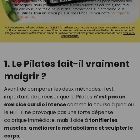
d'ouverture des courriels pour mesurer et optimiser les performances des
campagnes. Nous pourrons savoir si vous ouvrez les courriels, l'heure à
laquelle vous le faites ainsi que des informations sur le terminal que
vous utilisez. Pour en savoir plus sur ces traceurs, voir notre
politique de
confidentialité
.
Votre adresse email sera utilisée par Digital Prisma Playerspour vous envoyer votre newsletter contenant des
offres commerciales personnalisées. Vous pourrez vous désinscrire en utilisant le lien de désabonnement
intégré dans la newsletter. Pour en savoir plus et exercer vos droits, prenez connaissance de notre
Charte de
Confidentialité.
1. Le Pilates fait-il vraiment
maigrir ?
Avant de comparer les deux méthodes, il est
important de préciser que le Pilates
n’est pas un
exercice cardio intense
comme la course à pied ou
le HIIT. Il ne provoque pas une forte dépense
calorique immédiate, mais il aide à
tonifier les
muscles, améliorer le métabolisme et sculpter le
corps
.