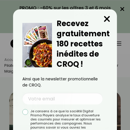
×
PROMO : -60% sur les offres 3 et 6 mois
×
avec le code CROQ60
Recevez
VOIR LA PROMO
gratuitement
180 recettes
inédites de
Accueil
Actus
Sport
CROQ !
Pilates Au Sol Ou Avec Machine : Lequel Est Plus Efficace Pour
Maigrir ?
Ainsi que la newsletter promotionnelle
de CROQ.
Je consens à ce que la société Digital
Prisma Players analyse le taux d'ouverture
des courriels pour mesurer et optimiser les
performances des campagnes. Nous
pourrons savoir si vous ouvrez les