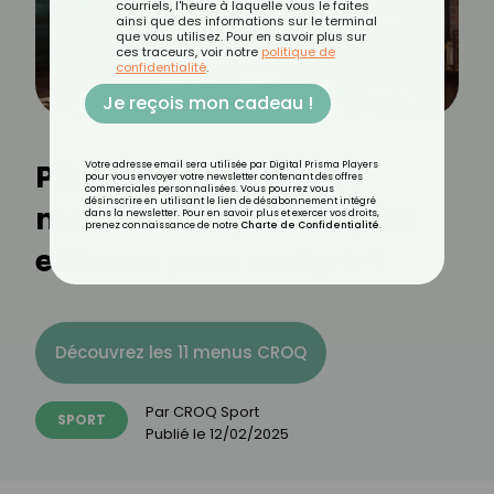
courriels, l'heure à laquelle vous le faites
ainsi que des informations sur le terminal
que vous utilisez. Pour en savoir plus sur
ces traceurs, voir notre
politique de
confidentialité
.
Je reçois mon cadeau !
Pilates au sol ou avec
Votre adresse email sera utilisée par Digital Prisma Players
pour vous envoyer votre newsletter contenant des offres
commerciales personnalisées. Vous pourrez vous
désinscrire en utilisant le lien de désabonnement intégré
machine : lequel est plus
dans la newsletter. Pour en savoir plus et exercer vos droits,
prenez connaissance de notre
Charte de Confidentialité
.
efficace pour maigrir ?
Découvrez les 11 menus CROQ
Par
CROQ Sport
SPORT
Publié le
12/02/2025