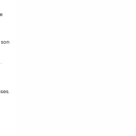
ne
 son
sses.