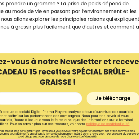
sans prendre un gramme ? La prise de poids dépend de
ue au mode de vie en passant par l’environnement et les
 nous allons explorer les principales raisons qui expliquen
nce à grossir plus facilement que d’autres et comment a
ez-vous à notre Newsletter et receve
CADEAU 15 recettes SPÉCIAL BRÛLE-
GRAISSE !
Je télécharge
Recevez gratuitemen
recettes inédites de
à ce que la société Digital Prisma Players analyse le taux d'ouverture des courriels
r et optimiser les performances des campagnes. Nous pourrons savoir si vous
ourriels, l'heure à laquelle vous le faites ainsi que des informations sur le terminal
!
lisez. Pour en savoir plus sur ces traceurs, voir notre
politique de confidentialité
.
ail sera utilisée par Digital Prisma Playerspour vous envoyer votre newsletter contenant des offres commerciales
pourrez vous désinscrire en utilisant le lien de désabonnement intégré dans la newsletter. Pour en savoir plus et exerc
Ainsi que la newsletter promotio
vos droits, prenez connaissance de notre
Charte de Confidentialité.