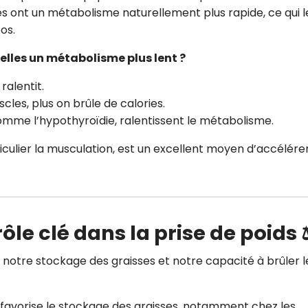
s ont un métabolisme naturellement plus rapide, ce qui l
os.
lles un métabolisme plus lent ?
ralentit.
cles, plus on brûle de calories.
omme l’hypothyroïdie, ralentissent le métabolisme.
ticulier la musculation, est un excellent moyen d’accélére
ôle clé dans la prise de poids 
 notre stockage des graisses et notre capacité à brûler l
 favorise le stockage des graisses, notamment chez les