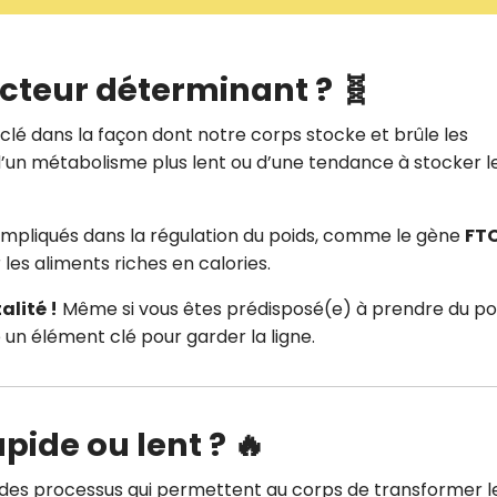
CROQ.
acteur déterminant ? 🧬
Je consens à ce que la société Digi
clé dans la façon dont notre corps stocke et brûle les
Prisma Players analyse le taux d'ou
d’un métabolisme plus lent ou d’une tendance à stocker l
des courriels pour mesurer et optim
performances des campagnes. No
pourrons savoir si vous ouvrez les co
l'heure à laquelle vous le faites ains
 impliqués dans la régulation du poids, comme le gène
FT
des informations sur le terminal qu
 les aliments riches en calories.
utilisez. Pour en savoir plus sur ces 
voir notre
politique de confidentialit
alité !
Même si vous êtes prédisposé(e) à prendre du po
Je reçois mon cadeau !
 un élément clé pour garder la ligne.
Votre adresse email sera utilisée par Digital Prisma Playe
envoyer votre newsletter contenant des offres commercial
personnalisées. Vous pourrez vous désinscrire en utilisan
désabonnement intégré dans la newsletter. Pour en savoi
pide ou lent ? 🔥
exercer vos droits, prenez connaissance de notre
Charte 
Confidentialité
.
des processus qui permettent au corps de transformer l