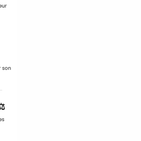
eur
r son
⚖️
es