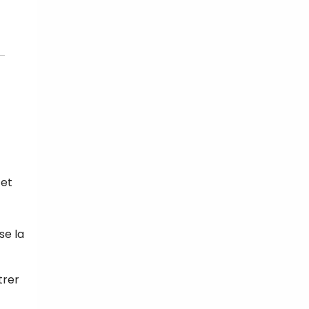
 et
se la
trer