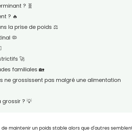
erminant ? 🧬
nt ? 🔥
ns la prise de poids ⚖️
inal 🦠
️
trictifs 🚀
udes familiales 🏡
es ne grossissent pas malgré une alimentation
 grossir ? 💡
ins de maintenir un poids stable alors que d'autres semblen