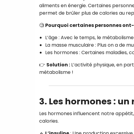
aliments en énergie. Certaines personne
permet de brûler plus de calories au rep
🧐
Pourquoi certaines personnes ont-e
L’âge : Avec le temps, le métabolisme 
La masse musculaire : Plus on a de mus
Les hormones : Certaines maladies, c
👉
Solution :
L’activité physique, en par
métabolisme !
3.
Les hormones : un r
Les hormones influencent notre appétit,
calories.
🔹
L’insuline
: Une production excessive