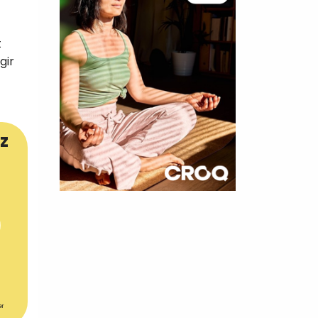
t
gir
z
×
t 180
 CROQ
er
nnelle de