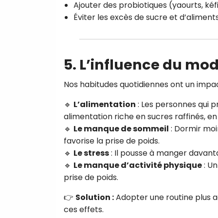
Ajouter des probiotiques (yaourts, kéf
Éviter les excès de sucre et d’aliment
5.
L’influence du mode 
Nos habitudes quotidiennes ont un impac
🔹
L’alimentation
: Les personnes qui p
alimentation riche en sucres raffinés, en
🔹
Le manque de sommeil
: Dormir moi
favorise la prise de poids.
🔹
Le stress
: Il pousse à manger davanta
🔹
Le manque d’activité physique
: Un
prise de poids.
👉
Solution :
Adopter une routine plus a
ces effets.