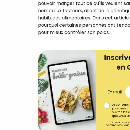
pouvoir manger tout ce qu'ils veulent 
nombreux facteurs, allant de la génétiq
habitudes alimentaires. Dans cet article,
pourquoi certaines personnes ont tenda
pour mieux contrôler son poids.
Inscriv
en 
E-mail
Je consens 
pour mesure
ouvrez les c
que vous uti
Votre adresse em
personnalisées. Vous 