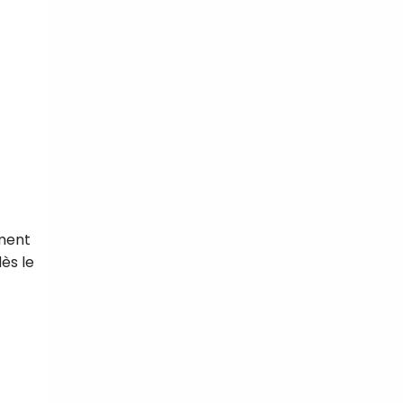
ment
ès le