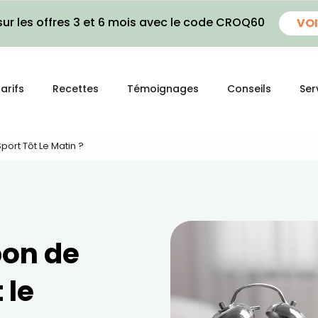
ur les offres 3 et 6 mois avec le code CROQ60
VOI
arifs
Recettes
Témoignages
Conseils
Ser
port Tôt Le Matin ?
bon de
 le