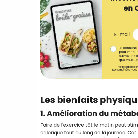
en 
E-mail
Je consens 
pour mesure
ouvrez les c
que vous uti
Votre adresse em
personnalisées. Vous 
Les bienfaits physiqu
1. Amélioration du métab
Faire de l'exercice tôt le matin peut s
calorique tout au long de la journée. C