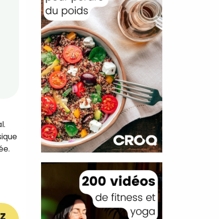
l.
sique
ée.
z