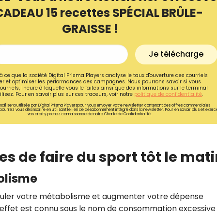
CADEAU 15 recettes SPÉCIAL BRÛLE-
GRAISSE !
Je télécharge
à ce que la société Digital Prisma Players analyse le taux d'ouverture des courriels
r et optimiser les performances des campagnes. Nous pourrons savoir si vous
ourriels, l'heure à laquelle vous le faites ainsi que des informations sur le terminal
lisez. Pour en savoir plus sur ces traceurs, voir notre
politique de confidentialité
.
ail sera utilisée par Digital Prisma Playerspour vous envoyer votre newsletter contenant des offres commerciales
pourrez vous désinscrire en utilisant le lien de désabonnement intégré dans la newsletter. Pour en savoir plus et exerc
vos droits, prenez connaissance de notre
Charte de Confidentialité.
es de faire du sport tôt le mat
Recevez gratuitemen
recettes inédites de
olisme
!
timuler votre métabolisme et augmenter votre dépense
et effet est connu sous le nom de consommation excessive
Ainsi que la newsletter promotio