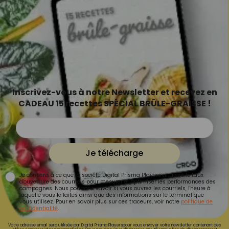
Inscrivez-vous à notre Newsletter et recevez en
CADEAU 15 recettes SPÉCIAL BRÛLE-GRAISSE !
Je télécharge
Je consens à ce que la société Digital Prisma Players analyse le taux
d'ouverture des courriels pour mesurer et optimiser les performances des
campagnes. Nous pourrons savoir si vous ouvrez les courriels, l'heure à
laquelle vous le faites ainsi que des informations sur le terminal que
vous utilisez. Pour en savoir plus sur ces traceurs, voir notre
politique de
confidentialité
.
Votre adresse email sera utilisée par Digital Prisma Playerspour vous envoyer votre newsletter contenant des