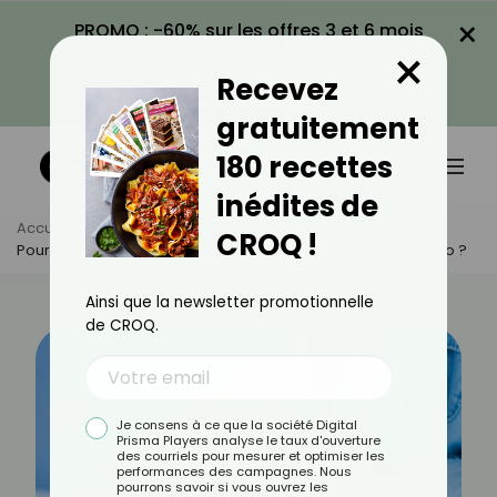
×
PROMO : -60% sur les offres 3 et 6 mois
×
avec le code CROQ60
Recevez
VOIR LA PROMO
gratuitement
180 recettes
inédites de
Accueil
Actus
Alimentation
CROQ !
Pourquoi Est-Il Essentiel De Couvrir Les Aliments Dans Le Frigo ?
Ainsi que la newsletter promotionnelle
de CROQ.
Je consens à ce que la société Digital
Prisma Players analyse le taux d'ouverture
des courriels pour mesurer et optimiser les
performances des campagnes. Nous
pourrons savoir si vous ouvrez les