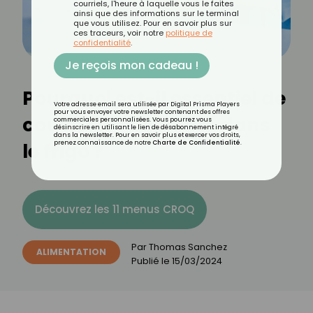
courriels, l'heure à laquelle vous le faites
ainsi que des informations sur le terminal
que vous utilisez. Pour en savoir plus sur
ces traceurs, voir notre
politique de
confidentialité
.
Je reçois mon cadeau !
Pourquoi est-il essentiel de
Votre adresse email sera utilisée par Digital Prisma Players
pour vous envoyer votre newsletter contenant des offres
couvrir les aliments dans
commerciales personnalisées. Vous pourrez vous
désinscrire en utilisant le lien de désabonnement intégré
dans la newsletter. Pour en savoir plus et exercer vos droits,
le frigo ?
prenez connaissance de notre
Charte de Confidentialité
.
Découvrez les 11 menus CROQ
Par
Thomas Sanchez
ALIMENTATION
Publié le
15/03/2024