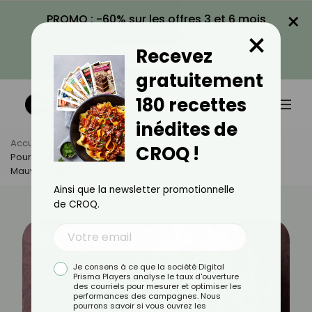
×
PROMO : -60% sur les offres 3 et 6 mois
×
avec le code CROQ60
Recevez
VOIR LA PROMO
gratuitement
180 recettes
inédites de
Accueil
Actus
Minceur
CROQ !
Pourquoi Éviter Les Féculents Quand On Veut Maigrir Est Une
Mauvaise Idée ?
Ainsi que la newsletter promotionnelle
de CROQ.
Je consens à ce que la société Digital
Prisma Players analyse le taux d'ouverture
des courriels pour mesurer et optimiser les
performances des campagnes. Nous
pourrons savoir si vous ouvrez les