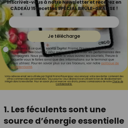
Inscrivez-vous à notre Newsletter et recevez en
CADEAU 15 recettes SPÉCIAL BRÛLE-GRAISSE !
Je télécharge
Je consens à ce que la société Digital Prisma Players analyse le taux
d'ouverture des courriels pour mesurer et optimiser les performances des
campagnes. Nous pourrons savoir si vous ouvrez les courriels, l'heure à
laquelle vous le faites ainsi que des informations sur le terminal que
vous utilisez. Pour en savoir plus sur ces traceurs, voir notre
politique de
confidentialité
.
Votre adresse email sera utilisée par Digital Prisma Playerspour vous envoyer votre newsletter contenant des
offres commerciales personnalisées. Vous pourrez vous désinscrire en utilisant le lien de désabonnement
intégré dans la newsletter. Pour en savoir plus et exercer vos droits, prenez connaissance de notre
Charte de
Confidentialité.
1. Les féculents sont une
source d’énergie essentielle