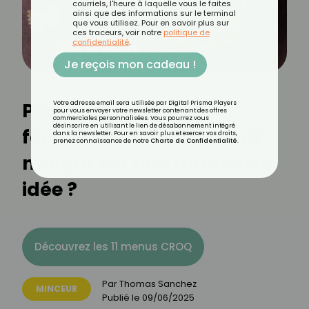
courriels, l'heure à laquelle vous le faites
ainsi que des informations sur le terminal
que vous utilisez. Pour en savoir plus sur
ces traceurs, voir notre
politique de
confidentialité
.
Je reçois mon cadeau !
Pourquoi éviter les
Votre adresse email sera utilisée par Digital Prisma Players
pour vous envoyer votre newsletter contenant des offres
commerciales personnalisées. Vous pourrez vous
désinscrire en utilisant le lien de désabonnement intégré
féculents quand on veut
dans la newsletter. Pour en savoir plus et exercer vos droits,
prenez connaissance de notre
Charte de Confidentialité
.
maigrir est une mauvaise
idée ?
Découvrez les 11 menus CROQ
Par
Thomas Sanchez
MINCEUR
Publié le
09/06/2025