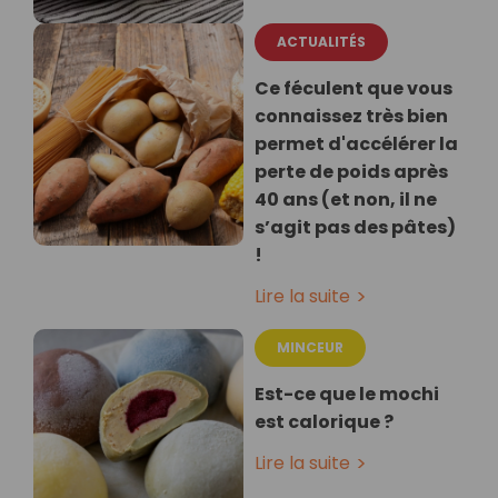
ACTUALITÉS
Ce féculent que vous
connaissez très bien
permet d'accélérer la
perte de poids après
40 ans (et non, il ne
s’agit pas des pâtes)
!
Lire la suite
MINCEUR
Est-ce que le mochi
est calorique ?
Lire la suite