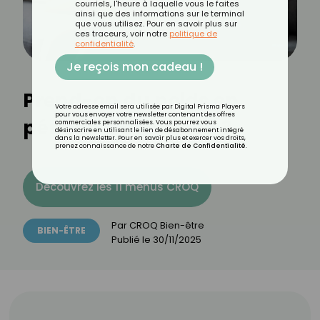
courriels, l'heure à laquelle vous le faites
ainsi que des informations sur le terminal
que vous utilisez. Pour en savoir plus sur
ces traceurs, voir notre
politique de
confidentialité
.
Je reçois mon cadeau !
Prend-on du poids en
Votre adresse email sera utilisée par Digital Prisma Players
pour vous envoyer votre newsletter contenant des offres
période d'ovulation ?
commerciales personnalisées. Vous pourrez vous
désinscrire en utilisant le lien de désabonnement intégré
dans la newsletter. Pour en savoir plus et exercer vos droits,
prenez connaissance de notre
Charte de Confidentialité
.
Découvrez les 11 menus CROQ
Par
CROQ Bien-être
BIEN-ÊTRE
Publié le
30/11/2025