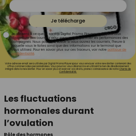
Je télécharge
Je consens à ce que la société Digital Prisma Players analyse le taux
d'ouverture des courriels pour mesurer et optimiser les performances des
campagnes. Nous pourrons savoir si vous ouvrez les courriels, l'heure à
laquelle vous le faites ainsi que des informations sur le terminal que
vous utilisez. Pour en savoir plus sur ces traceurs, voir notre
politique de
confidentialité
.
Votre adresse email sera utilisée par Digital Prisma Playerspour vous envoyer votre newsletter contenant des
offres commerciales personnalisées. Vous pourrez vous désinscrire en utilisant le lien de désabonnement
intégré dans la newsletter. Pour en savoir plus et exercer vos droits, prenez connaissance de notre
Charte de
Confidentialité.
Les fluctuations
hormonales durant
l’ovulation
Rôle des hormones