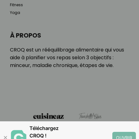
Fitness
Yoga
À PROPOS
CROQ est un rééquilibrage alimentaire qui vous
aide à planifier vos repas selon 3 objectifs :
minceur, maladie chronique, étapes de vie.
Téléchargez
CROQ !
✕
OUVRIR