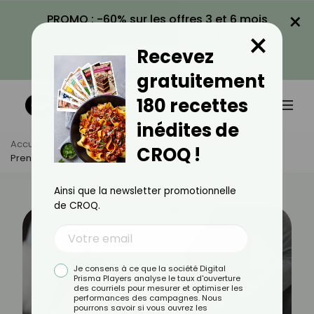
×
PROMO : -60% sur les offres 3 et 6 mois
×
avec le code CROQ60
Recevez
VOIR LA PROMO
gratuitement
180 recettes
inédites de
Accueil
Actus
Bien-Être
CROQ !
Prend-On Du Poids En Période D'ovulation ?
Ainsi que la newsletter promotionnelle
de CROQ.
Je consens à ce que la société Digital
Prisma Players analyse le taux d'ouverture
des courriels pour mesurer et optimiser les
performances des campagnes. Nous
pourrons savoir si vous ouvrez les