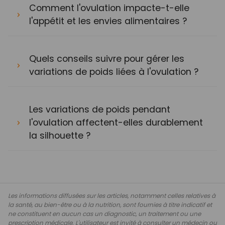
Comment l'ovulation impacte-t-elle
l'appétit et les envies alimentaires ?
Quels conseils suivre pour gérer les
variations de poids liées à l'ovulation ?
Les variations de poids pendant
l'ovulation affectent-elles durablement
la silhouette ?
Les informations diffusées sur les articles, notamment celles relatives à
la santé, au bien-être ou à la nutrition, sont fournies à titre indicatif et
ne constituent en aucun cas un diagnostic, un traitement ou une
prescription médicale. L'utilisateur est invité à consulter un médecin ou