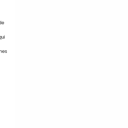
ode
qui
gnes