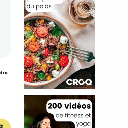
ndre
z