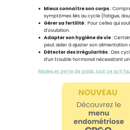
Mieux connaître son corps
: Compre
symptômes liés au cycle (fatigue, dou
Gérer sa fertilité
: Pour celles qui sou
d’ovulation.
Adapter son hygiène de vie
: Certai
peut aider à ajuster son alimentation 
Détecter des irrégularités
: Des cyc
d’un trouble hormonal nécessitant un
Règles et perte de poids, tout ce qu’il fau