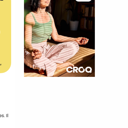
er
×
t 180
 CROQ
. Il
nnelle de