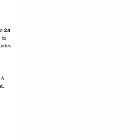
re
24
 la
uides
 à
t,