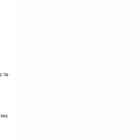
c le
cles