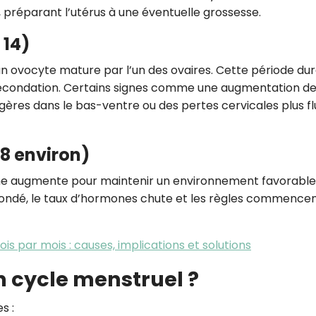
réparant l’utérus à une éventuelle grossesse.
 14)
’un ovocyte mature par l’un des ovaires. Cette période du
 fécondation. Certains signes comme une augmentation de
gères dans le bas-ventre ou des pertes cervicales plus fl
28 environ)
rone augmente pour maintenir un environnement favorable
écondé, le taux d’hormones chute et les règles commencen
s par mois : causes, implications et solutions
n cycle menstruel ?
s :