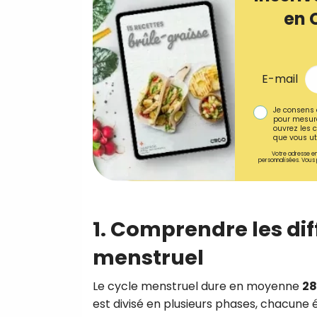
en 
E-mail
Je consens 
pour mesure
ouvrez les c
que vous uti
Votre adresse em
personnalisées. Vous 
1. Comprendre les di
menstruel
Le cycle menstruel dure en moyenne
28
est divisé en plusieurs phases, chacune 