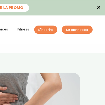
×
R LA PROMO
vices
Fitness
S'inscrire
Se connecter