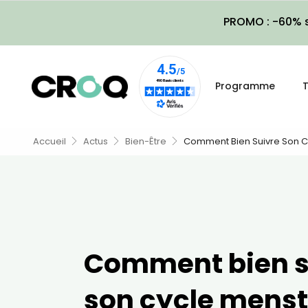
PROMO : -60% s
Programme
T
Accueil
Actus
Bien-Être
Comment Bien Suivre Son C
Comment bien s
son cycle menst