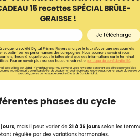
CADEAU 15 recettes SPÉCIAL BRÛLE-
GRAISSE !
Je télécharge
à ce que la société Digital Prisma Players analyse le taux d'ouverture des courriels
r et optimiser les performances des campagnes. Nous pourrons savoir si vous
ourriels, l'heure à laquelle vous le faites ainsi que des informations sur le terminal
lisez. Pour en savoir plus sur ces traceurs, voir notre
politique de confidentialité
.
ail sera utilisée par Digital Prisma Playerspour vous envoyer votre newsletter contenant des offres commerciales
pourrez vous désinscrire en utilisant le lien de désabonnement intégré dans la newsletter. Pour en savoir plus et exerc
vos droits, prenez connaissance de notre
Charte de Confidentialité.
fférentes phases du cycle
Recevez gratuitemen
recettes inédites de
!
 jours
, mais il peut varier de
21 à 35 jours
selon les femmes
étant régulée par des variations hormonales.
Ainsi que la newsletter promotio