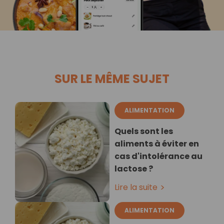
SUR LE MÊME SUJET
ALIMENTATION
Quels sont les
aliments à éviter en
cas d'intolérance au
lactose ?
Lire la suite
ALIMENTATION