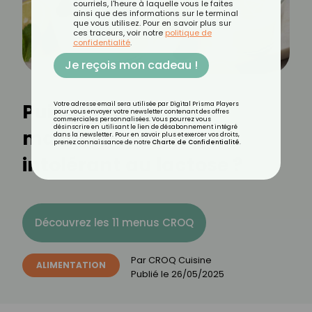
courriels, l'heure à laquelle vous le faites
ainsi que des informations sur le terminal
que vous utilisez. Pour en savoir plus sur
ces traceurs, voir notre
politique de
confidentialité
.
Je reçois mon cadeau !
Puis-je manger du
Votre adresse email sera utilisée par Digital Prisma Players
pour vous envoyer votre newsletter contenant des offres
commerciales personnalisées. Vous pourrez vous
désinscrire en utilisant le lien de désabonnement intégré
mascarpone si je suis
dans la newsletter. Pour en savoir plus et exercer vos droits,
prenez connaissance de notre
Charte de Confidentialité
.
intolérant au lactose ?
Découvrez les 11 menus CROQ
Par
CROQ Cuisine
ALIMENTATION
Publié le
26/05/2025