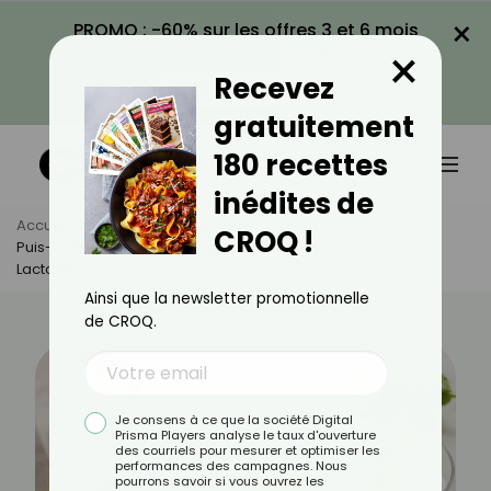
×
PROMO : -60% sur les offres 3 et 6 mois
×
avec le code CROQ60
Recevez
VOIR LA PROMO
gratuitement
180 recettes
inédites de
Accueil
Actus
Alimentation
CROQ !
Puis-Je Manger Du Mascarpone Si Je Suis Intolérant Au
Lactose ?
Ainsi que la newsletter promotionnelle
de CROQ.
Je consens à ce que la société Digital
Prisma Players analyse le taux d'ouverture
des courriels pour mesurer et optimiser les
performances des campagnes. Nous
pourrons savoir si vous ouvrez les