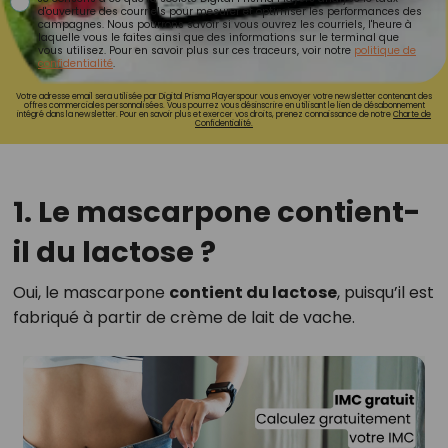
d'ouverture des courriels pour mesurer et optimiser les performances des
campagnes. Nous pourrons savoir si vous ouvrez les courriels, l'heure à
laquelle vous le faites ainsi que des informations sur le terminal que
vous utilisez. Pour en savoir plus sur ces traceurs, voir notre
politique de
confidentialité
.
Votre adresse email sera utilisée par Digital Prisma Playerspour vous envoyer votre newsletter contenant des
offres commerciales personnalisées. Vous pourrez vous désinscrire en utilisant le lien de désabonnement
intégré dans la newsletter. Pour en savoir plus et exercer vos droits, prenez connaissance de notre
Charte de
Confidentialité.
1. Le mascarpone contient-
il du lactose ?
Oui, le mascarpone
contient du lactose
, puisqu’il est
fabriqué à partir de crème de lait de vache.