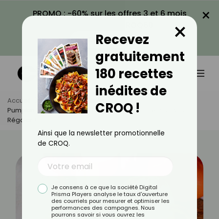
×
PROMO : -60% sur les offres 3 et 6 mois
×
avec le code CROQ60
Recevez
VOIR LA PROMO
gratuitement
180 recettes
inédites de
Accueil
Actus
Actualités
CROQ !
Pumpkin Spice Latte : Voici La Recette Inratable Pour Vous
Régaler !
Ainsi que la newsletter promotionnelle
de CROQ.
Je consens à ce que la société Digital
Prisma Players analyse le taux d'ouverture
des courriels pour mesurer et optimiser les
performances des campagnes. Nous
pourrons savoir si vous ouvrez les