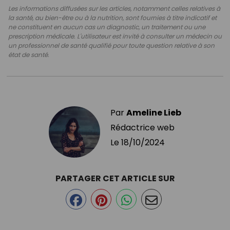
Les informations diffusées sur les articles, notamment celles relatives à
la santé, au bien-être ou à la nutrition, sont fournies à titre indicatif et
ne constituent en aucun cas un diagnostic, un traitement ou une
prescription médicale. L'utilisateur est invité à consulter un médecin ou
un professionnel de santé qualifié pour toute question relative à son
état de santé.
Par
Ameline Lieb
Rédactrice web
Le
18/10/2024
PARTAGER CET ARTICLE SUR