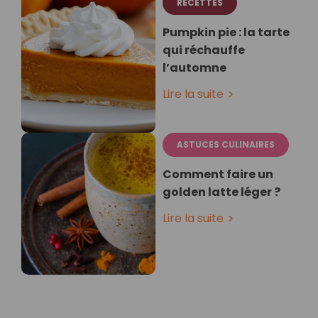
RECETTES
Pumpkin pie : la tarte
qui réchauffe
l’automne
Lire la suite
ASTUCES CULINAIRES
Comment faire un
golden latte léger ?
Lire la suite