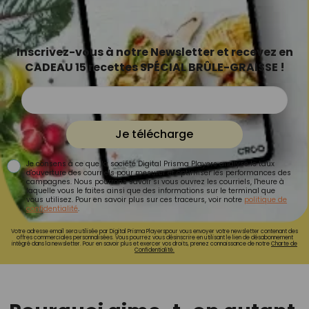
Inscrivez-vous à notre Newsletter et recevez en
CADEAU 15 recettes SPÉCIAL BRÛLE-GRAISSE !
Je télécharge
Je consens à ce que la société Digital Prisma Players analyse le taux
d'ouverture des courriels pour mesurer et optimiser les performances des
campagnes. Nous pourrons savoir si vous ouvrez les courriels, l'heure à
laquelle vous le faites ainsi que des informations sur le terminal que
vous utilisez. Pour en savoir plus sur ces traceurs, voir notre
politique de
confidentialité
.
Votre adresse email sera utilisée par Digital Prisma Playerspour vous envoyer votre newsletter contenant des
offres commerciales personnalisées. Vous pourrez vous désinscrire en utilisant le lien de désabonnement
intégré dans la newsletter. Pour en savoir plus et exercer vos droits, prenez connaissance de notre
Charte de
Confidentialité.