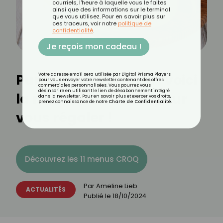
courriels, l'heure à laquelle vous le faites
ainsi que des informations sur le terminal
que vous utilisez. Pour en savoir plus sur
ces traceurs, voir notre
politique de
confidentialité
.
Je reçois mon cadeau !
Pumpkin spice latte : voici
Votre adresse email sera utilisée par Digital Prisma Players
pour vous envoyer votre newsletter contenant des offres
commerciales personnalisées. Vous pourrez vous
désinscrire en utilisant le lien de désabonnement intégré
la recette inratable pour
dans la newsletter. Pour en savoir plus et exercer vos droits,
prenez connaissance de notre
Charte de Confidentialité
.
vous régaler !
Découvrez les 11 menus CROQ
Par
Ameline Lieb
ACTUALITÉS
Publié le
18/10/2024