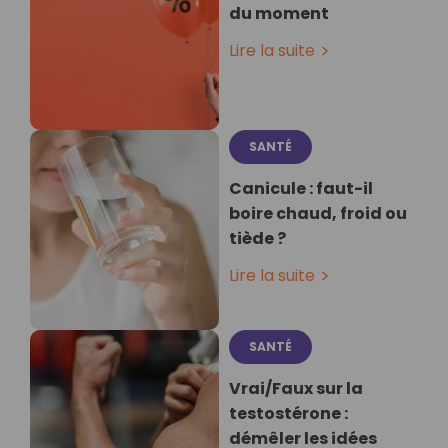
du moment
Lire la suite
SANTÉ
Canicule : faut-il
boire chaud, froid ou
tiède ?
Lire la suite
SANTÉ
Vrai/Faux sur la
testostérone :
démêler les idées