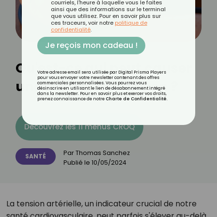
courriels, l'heure à laquelle vous le faites
ainsi que des informations sur le terminal
que vous utilisez. Pour en savoir plus sur
ces traceurs, voir notre
politique de
confidentialité
.
Je reçois mon cadeau !
Qu'est-ce qui peut causer
Votre adresse email sera utilisée par Digital Prisma Players
pour vous envoyer votre newsletter contenant des offres
une hausse de tension ?
commerciales personnalisées. Vous pourrez vous
désinscrire en utilisant le lien de désabonnement intégré
dans la newsletter. Pour en savoir plus et exercer vos droits,
prenez connaissance de notre
Charte de Confidentialité
.
Découvrez les 11 menus CROQ
Par
Thomas Sanchez
SANTÉ
Publié le
10/05/2024
La tension artérielle, un indicateur crucial de notre
santé cardiovasculaire, peut parfois s'élever au-delà