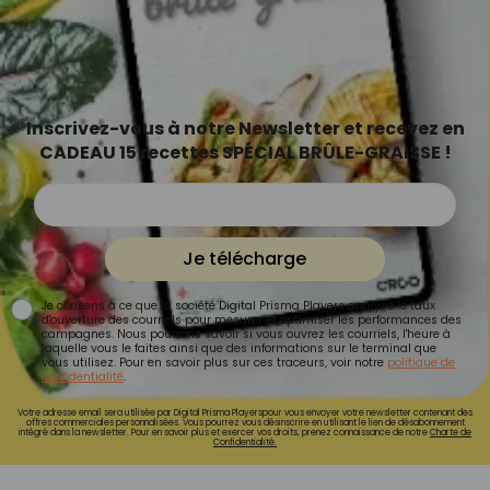
Inscrivez-vous à notre Newsletter et recevez en
CADEAU 15 recettes SPÉCIAL BRÛLE-GRAISSE !
Je télécharge
Je consens à ce que la société Digital Prisma Players analyse le taux
d'ouverture des courriels pour mesurer et optimiser les performances des
campagnes. Nous pourrons savoir si vous ouvrez les courriels, l'heure à
laquelle vous le faites ainsi que des informations sur le terminal que
vous utilisez. Pour en savoir plus sur ces traceurs, voir notre
politique de
confidentialité
.
Votre adresse email sera utilisée par Digital Prisma Playerspour vous envoyer votre newsletter contenant des
offres commerciales personnalisées. Vous pourrez vous désinscrire en utilisant le lien de désabonnement
intégré dans la newsletter. Pour en savoir plus et exercer vos droits, prenez connaissance de notre
Charte de
Confidentialité.