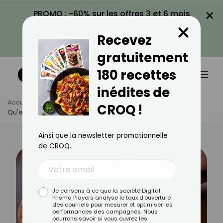
×
PROMO : -60% sur les offres 3 et 6 mois
×
avec le code CROQ60
Recevez
VOIR LA PROMO
gratuitement
180 recettes
inédites de
Accueil
Actus
Santé
CROQ !
Qu'est-Ce Qui Peut Causer Une Hausse De Tension ?
Ainsi que la newsletter promotionnelle
de CROQ.
Je consens à ce que la société Digital
Prisma Players analyse le taux d'ouverture
des courriels pour mesurer et optimiser les
performances des campagnes. Nous
pourrons savoir si vous ouvrez les