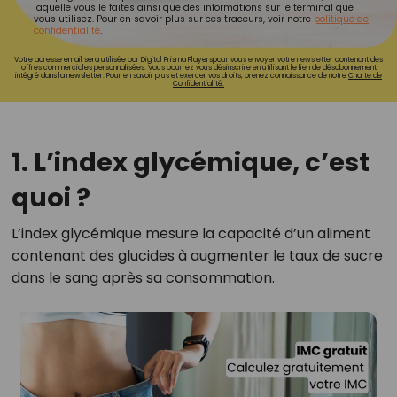
laquelle vous le faites ainsi que des informations sur le terminal que
vous utilisez. Pour en savoir plus sur ces traceurs, voir notre
politique de
confidentialité
.
Votre adresse email sera utilisée par Digital Prisma Playerspour vous envoyer votre newsletter contenant des
offres commerciales personnalisées. Vous pourrez vous désinscrire en utilisant le lien de désabonnement
intégré dans la newsletter. Pour en savoir plus et exercer vos droits, prenez connaissance de notre
Charte de
Confidentialité.
1. L’index glycémique, c’est
quoi ?
L’index glycémique mesure la capacité d’un aliment
contenant des glucides à augmenter le taux de sucre
dans le sang après sa consommation.