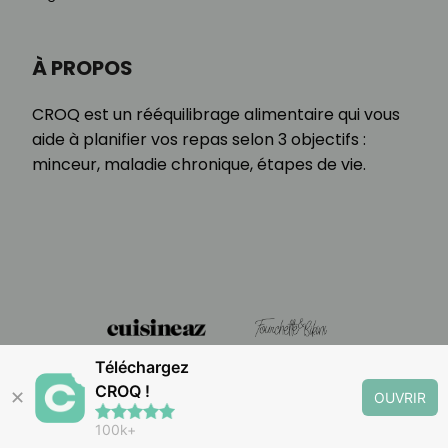
À PROPOS
CROQ est un rééquilibrage alimentaire qui vous
aide à planifier vos repas selon 3 objectifs :
minceur, maladie chronique, étapes de vie.
Téléchargez
CROQ !
✕
OUVRIR
100k+