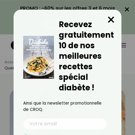
×
PROMO : -60% sur les offres 3 et 6 mois
×
avec le code CROQ60
Recevez
VOIR LA PROMO
gratuitement
10 de nos
meilleures
Accueil
Actus
Alimentation
recettes
Quel Est L'index Glycémique Du Pain De Mie ?
spécial
diabète !
Ainsi que la newsletter promotionnelle
de CROQ.