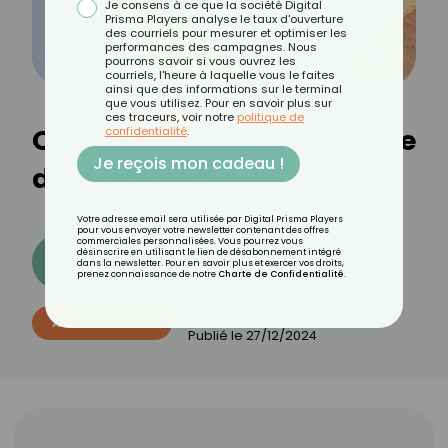
Je consens à ce que la société Digital
Prisma Players analyse le taux d'ouverture
des courriels pour mesurer et optimiser les
performances des campagnes. Nous
pourrons savoir si vous ouvrez les
courriels, l'heure à laquelle vous le faites
ainsi que des informations sur le terminal
que vous utilisez. Pour en savoir plus sur
ces traceurs, voir notre
politique de
Quel est l'index glycémique
confidentialité
.
Je reçois mon cadeau !
du pain de mie ?
Votre adresse email sera utilisée par Digital Prisma Players
pour vous envoyer votre newsletter contenant des offres
commerciales personnalisées. Vous pourrez vous
désinscrire en utilisant le lien de désabonnement intégré
Découvrez les 11 menus CROQ
dans la newsletter. Pour en savoir plus et exercer vos droits,
prenez connaissance de notre
Charte de Confidentialité
.
Par
Thomas Sanchez
ALIMENTATION
Publié le
27/12/2024