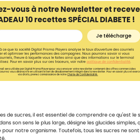
ez-vous à notre Newsletter et receve
ADEAU 10 recettes SPÉCIAL DIABETE !
Je télécharge
à ce que la société Digital Prisma Players analyse le taux d'ouverture des courriels
r et optimiser les performances des campagnes. Nous pourrons savoir si vous
ourriels, l'heure à laquelle vous le faites ainsi que des informations sur le terminal
lisez. Pour en savoir plus sur ces traceurs, voir notre
politique de confidentialité
.
ail sera utilisée par Digital Prisma Playerspour vous envoyer votre newsletter contenant des offres commerciales
pourrez vous désinscrire en utilisant le lien de désabonnement intégré dans la newsletter. Pour en savoir plus et exerc
vos droits, prenez connaissance de notre
Charte de Confidentialité.
Recevez gratuitemen
de nos meilleures re
es de sucres, il est essentiel de comprendre ce qu'est le 
dans son sens le plus large, désigne les glucides simples, q
spécial diabète !
pour notre organisme. Toutefois, tous les sucres ne sont
Ainsi que la newsletter promotio
té.