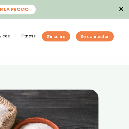
×
R LA PROMO
vices
Fitness
S'inscrire
Se connecter