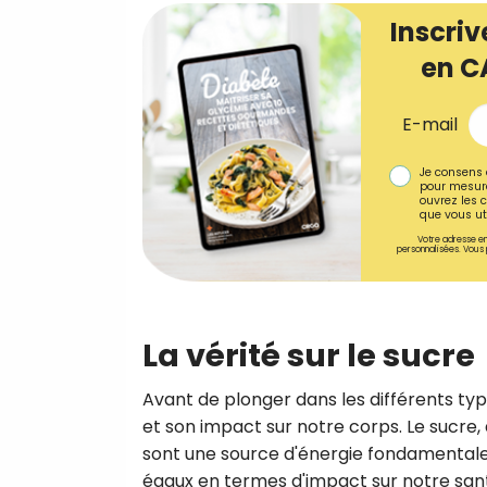
Inscriv
en C
E-mail
Je consens 
pour mesure
ouvrez les c
que vous uti
Votre adresse em
personnalisées. Vous 
La vérité sur le sucre
Avant de plonger dans les différents typ
et son impact sur notre corps. Le sucre, 
sont une source d'énergie fondamentale 
égaux en termes d'impact sur notre san