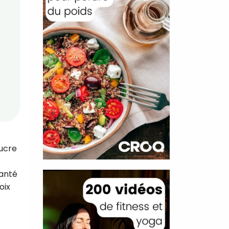
sucre
santé
oix