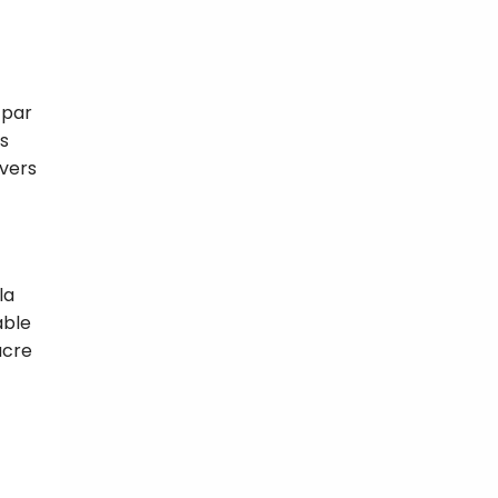
 par
ns
ivers
la
able
ucre