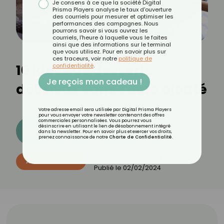
Je consens à ce que la société Digital
Prisma Players analyse le taux d'ouverture
des courriels pour mesurer et optimiser les
performances des campagnes. Nous
pourrons savoir si vous ouvrez les
courriels, l'heure à laquelle vous le faites
ainsi que des informations sur le terminal
que vous utilisez. Pour en savoir plus sur
ces traceurs, voir notre
politique de
10 idées de desserts
confidentialité
.
Je reçois mon cadeau !
délicieux sans sucre ajouté
Votre adresse email sera utilisée par Digital Prisma Players
pour vous envoyer votre newsletter contenant des offres
commerciales personnalisées. Vous pourrez vous
désinscrire en utilisant le lien de désabonnement intégré
Découvrez les 11 menus CROQ
dans la newsletter. Pour en savoir plus et exercer vos droits,
prenez connaissance de notre
Charte de Confidentialité
.
Par
Thomas Sanchez
ALIMENTATION
Publié le
02/02/2024