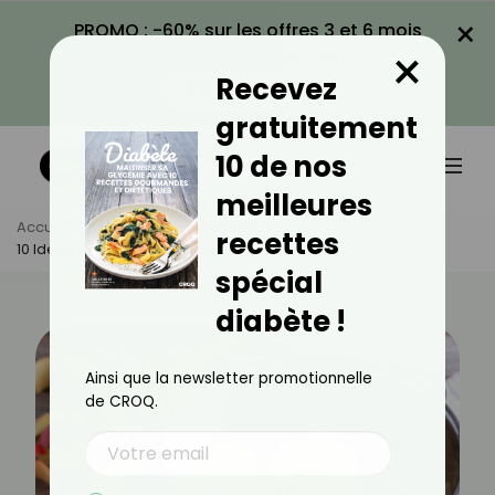
×
PROMO : -60% sur les offres 3 et 6 mois
×
avec le code CROQ60
Recevez
VOIR LA PROMO
gratuitement
10 de nos
meilleures
Accueil
Actus
Alimentation
recettes
10 Idées De Desserts Délicieux Sans Sucre Ajouté
spécial
diabète !
Ainsi que la newsletter promotionnelle
de CROQ.