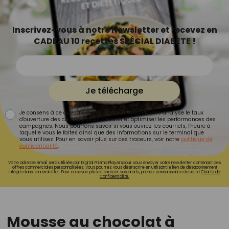
Inscrivez-vous à notre Newsletter et recevez en
CADEAU 10 recettes SPÉCIAL DIABETE !
Je télécharge
Je consens à ce que la société Digital Prisma Players analyse le taux
d'ouverture des courriels pour mesurer et optimiser les performances des
campagnes. Nous pourrons savoir si vous ouvrez les courriels, l'heure à
laquelle vous le faites ainsi que des informations sur le terminal que
vous utilisez. Pour en savoir plus sur ces traceurs, voir notre
politique de
confidentialité
.
Votre adresse email sera utilisée par Digital Prisma Playerspour vous envoyer votre newsletter contenant des
offres commerciales personnalisées. Vous pourrez vous désinscrire en utilisant le lien de désabonnement
intégré dans la newsletter. Pour en savoir plus et exercer vos droits, prenez connaissance de notre
Charte de
Confidentialité.
Mousse au chocolat à