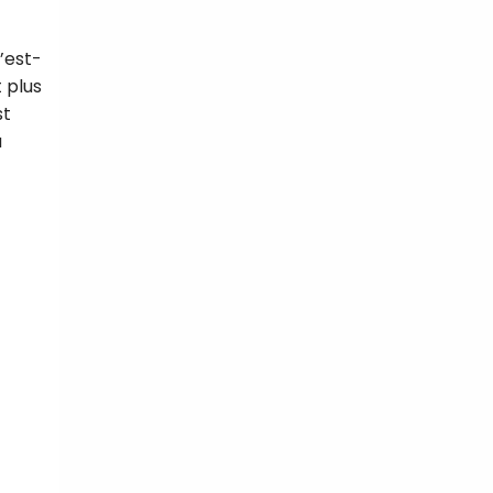
c’est-
 plus
st
tal
a
verture
iser les
us
urriels,
i que
e vous
traceurs,
é
.
rs pour vous
es
t le lien de
r plus et
de