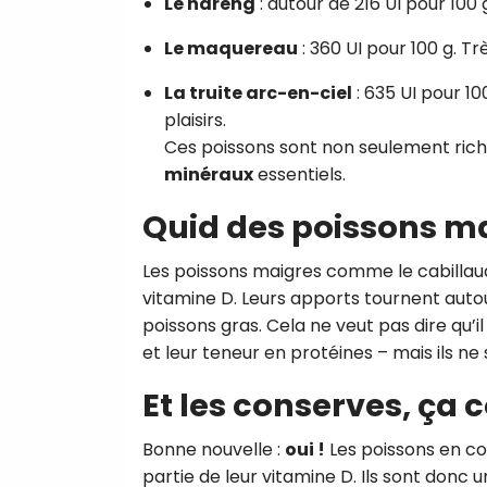
Le hareng
: autour de 216 UI pour 100
Le maquereau
: 360 UI pour 100 g. Tr
La truite arc-en-ciel
: 635 UI pour 10
plaisirs.
Ces poissons sont non seulement rich
minéraux
essentiels.
Quid des poissons ma
Les poissons maigres comme le cabillaud
vitamine D. Leurs apports tournent aut
poissons gras. Cela ne veut pas dire qu’il 
et leur teneur en protéines – mais ils ne 
Et les conserves, ça 
Bonne nouvelle :
oui !
Les poissons en c
partie de leur vitamine D. Ils sont donc