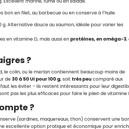
 g. Excellent mariné, fumé ou en salade.
ès bon en filet, au barbecue ou en conserve à l’huile.
0 g. Alternative douce au saumon, idéale pour varier les
es en vitamine D, mais aussi en
protéines, en oméga-3
,
igres ?
, le colin, ou le merlan contiennent beaucoup moins de
our de
30 à 50 UI pour 100 g
, soit
très peu
comparé aux
faut les éviter – ils restent intéressants pour leur digestibi
sont pas les plus efficaces pour faire le plein de vitamine 
compte ?
onserve (sardines, maquereaux, thon) conservent une bo
 une excellente option pratique et économique pour enrich