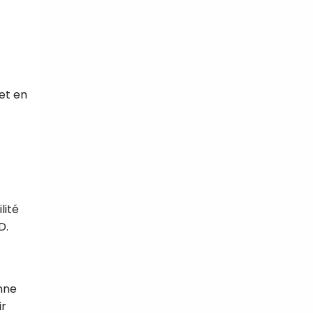
 et en
lité
D.
nne
ir