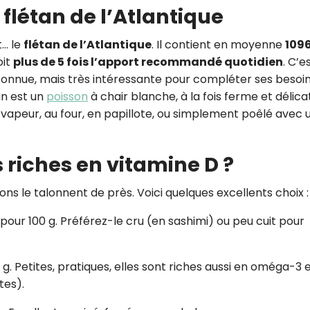
 flétan de l’Atlantique
t… le
flétan de l’Atlantique
. Il contient en moyenne
1096
oit
plus de 5 fois l’apport recommandé quotidien
. C’e
onnue, mais très intéressante pour compléter ses besoi
an est un
poisson
à chair blanche, à la fois ferme et délica
 vapeur, au four, en papillote, ou simplement poêlé avec 
s riches en vitamine D ?
sons le talonnent de près. Voici quelques excellents choix :
 pour 100 g. Préférez-le cru (en sashimi) ou peu cuit pour
 g. Petites, pratiques, elles sont riches aussi en oméga-3 
tes).