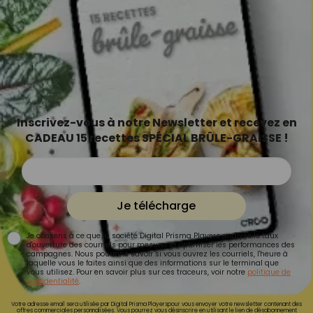
Inscrivez-vous à notre Newsletter et recevez en
CADEAU 15 recettes SPÉCIAL BRÛLE-GRAISSE !
Je télécharge
Je consens à ce que la société Digital Prisma Players analyse le taux
d'ouverture des courriels pour mesurer et optimiser les performances des
campagnes. Nous pourrons savoir si vous ouvrez les courriels, l'heure à
laquelle vous le faites ainsi que des informations sur le terminal que
vous utilisez. Pour en savoir plus sur ces traceurs, voir notre
politique de
confidentialité
.
Votre adresse email sera utilisée par Digital Prisma Playerspour vous envoyer votre newsletter contenant des
offres commerciales personnalisées. Vous pourrez vous désinscrire en utilisant le lien de désabonnement