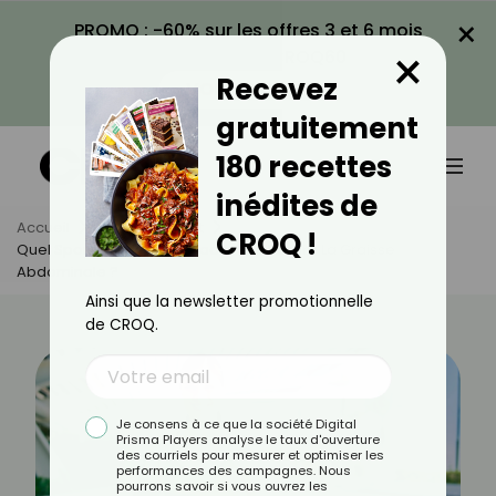
×
PROMO : -60% sur les offres 3 et 6 mois
×
avec le code CROQ60
Recevez
VOIR LA PROMO
gratuitement
180 recettes
inédites de
Accueil
Actus
Sport
CROQ !
Quel Sport Est Le Plus Efficace Pour Perdre La Graisse
Abdominale ?
Ainsi que la newsletter promotionnelle
de CROQ.
Je consens à ce que la société Digital
Prisma Players analyse le taux d'ouverture
des courriels pour mesurer et optimiser les
performances des campagnes. Nous
pourrons savoir si vous ouvrez les