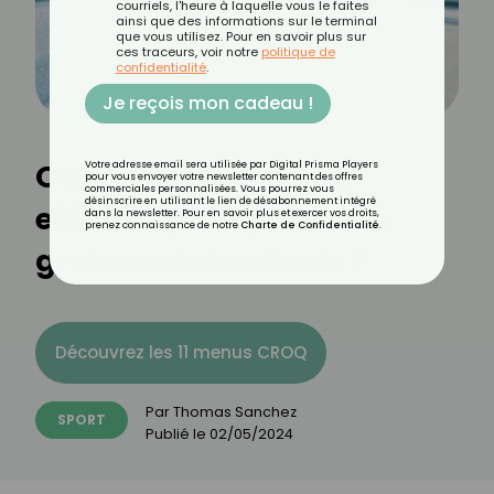
courriels, l'heure à laquelle vous le faites
ainsi que des informations sur le terminal
que vous utilisez. Pour en savoir plus sur
ces traceurs, voir notre
politique de
confidentialité
.
Je reçois mon cadeau !
Quel sport est le plus
Votre adresse email sera utilisée par Digital Prisma Players
pour vous envoyer votre newsletter contenant des offres
commerciales personnalisées. Vous pourrez vous
désinscrire en utilisant le lien de désabonnement intégré
efficace pour perdre la
dans la newsletter. Pour en savoir plus et exercer vos droits,
prenez connaissance de notre
Charte de Confidentialité
.
graisse abdominale ?
Découvrez les 11 menus CROQ
Par
Thomas Sanchez
SPORT
Publié le
02/05/2024