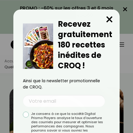
×
PROMO : -60% sur les offres 3 et 6 mois
×
avec le code CROQ60
Recevez
VOIR LA PROMO
gratuitement
180 recettes
inédites de
Accueil
Actus
Alimentation
CROQ !
Quelle Épice Peut Remplacer Le Curcuma ?
Ainsi que la newsletter promotionnelle
de CROQ.
Je consens à ce que la société Digital
Prisma Players analyse le taux d'ouverture
des courriels pour mesurer et optimiser les
performances des campagnes. Nous
pourrons savoir si vous ouvrez les