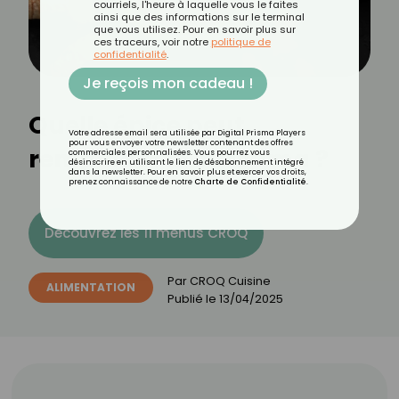
courriels, l'heure à laquelle vous le faites
ainsi que des informations sur le terminal
que vous utilisez. Pour en savoir plus sur
ces traceurs, voir notre
politique de
confidentialité
.
Je reçois mon cadeau !
Quelle épice peut
Votre adresse email sera utilisée par Digital Prisma Players
pour vous envoyer votre newsletter contenant des offres
remplacer le curcuma ?
commerciales personnalisées. Vous pourrez vous
désinscrire en utilisant le lien de désabonnement intégré
dans la newsletter. Pour en savoir plus et exercer vos droits,
prenez connaissance de notre
Charte de Confidentialité
.
Découvrez les 11 menus CROQ
Par
CROQ Cuisine
ALIMENTATION
Publié le
13/04/2025