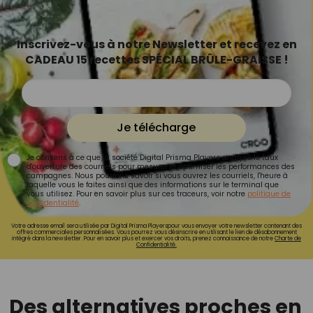
Inscrivez-vous à notre Newsletter et recevez en
CADEAU 15 recettes SPÉCIAL BRÛLE-GRAISSE !
Je télécharge
Je consens à ce que la société Digital Prisma Players analyse le taux
d'ouverture des courriels pour mesurer et optimiser les performances des
campagnes. Nous pourrons savoir si vous ouvrez les courriels, l'heure à
laquelle vous le faites ainsi que des informations sur le terminal que
vous utilisez. Pour en savoir plus sur ces traceurs, voir notre
politique de
confidentialité
.
Votre adresse email sera utilisée par Digital Prisma Playerspour vous envoyer votre newsletter contenant des
offres commerciales personnalisées. Vous pourrez vous désinscrire en utilisant le lien de désabonnement
intégré dans la newsletter. Pour en savoir plus et exercer vos droits, prenez connaissance de notre
Charte de
Confidentialité.
Des alternatives proches en