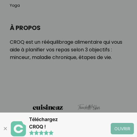
Yoga
À PROPOS
CROQ est un rééquilibrage alimentaire qui vous
aide à planifier vos repas selon 3 objectifs :
minceur, maladie chronique, étapes de vie.
Téléchargez
CROQ !
✕
OUVRIR