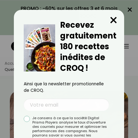
×
PROMO : -60% sur les offres 3 et 6 mois
×
avec le code CROQ60
Recevez
VOIR LA PROMO
gratuitement
180 recettes
inédites de
Accueil
Actus
Alimentation
CROQ !
Quelle Est La Particularité Du Jambon Serrano ?
Ainsi que la newsletter promotionnelle
de CROQ.
Je consens à ce que la société Digital
Prisma Players analyse le taux d'ouverture
des courriels pour mesurer et optimiser les
performances des campagnes. Nous
pourrons savoir si vous ouvrez les