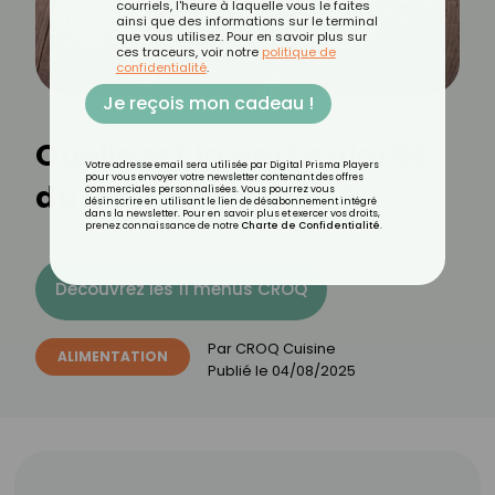
courriels, l'heure à laquelle vous le faites
ainsi que des informations sur le terminal
que vous utilisez. Pour en savoir plus sur
ces traceurs, voir notre
politique de
confidentialité
.
Je reçois mon cadeau !
Quelle est la particularité
Votre adresse email sera utilisée par Digital Prisma Players
pour vous envoyer votre newsletter contenant des offres
du jambon Serrano ?
commerciales personnalisées. Vous pourrez vous
désinscrire en utilisant le lien de désabonnement intégré
dans la newsletter. Pour en savoir plus et exercer vos droits,
prenez connaissance de notre
Charte de Confidentialité
.
Découvrez les 11 menus CROQ
Par
CROQ Cuisine
ALIMENTATION
Publié le
04/08/2025