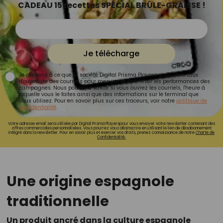
CADEAU 15 recettes SPÉCIAL BRÛLE-GRAISSE !
Je télécharge
Je consens à ce que la société Digital Prisma Players analyse le taux
d'ouverture des courriels pour mesurer et optimiser les performances des
campagnes. Nous pourrons savoir si vous ouvrez les courriels, l'heure à
laquelle vous le faites ainsi que des informations sur le terminal que
vous utilisez. Pour en savoir plus sur ces traceurs, voir notre
politique de
confidentialité
.
Votre adresse email sera utilisée par Digital Prisma Playerspour vous envoyer votre newsletter contenant des
offres commerciales personnalisées. Vous pourrez vous désinscrire en utilisant le lien de désabonnement
intégré dans la newsletter. Pour en savoir plus et exercer vos droits, prenez connaissance de notre
Charte de
Confidentialité.
Une origine espagnole
traditionnelle
Un produit ancré dans la culture espagnole