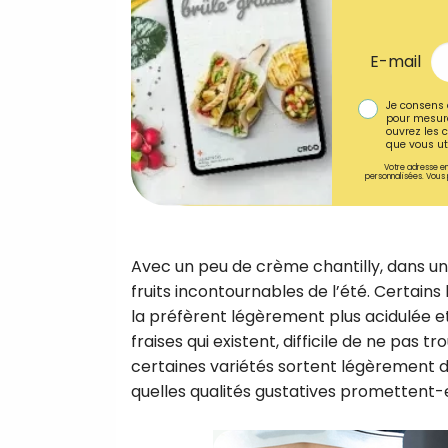
E-mail
Je consens 
pour mesure
ouvrez les c
que vous uti
Votre adresse em
personnalisées. Vous 
Avec un peu de crème chantilly, dans une 
fruits incontournables de l’été. Certains
la préfèrent légèrement plus acidulée et
fraises qui existent, difficile de ne pas t
certaines variétés sortent légèrement du 
quelles qualités gustatives promettent-e