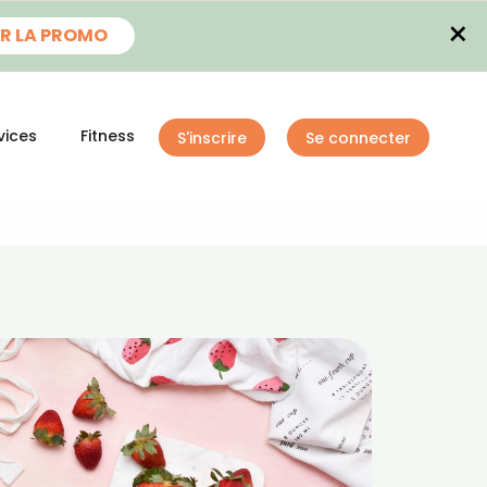
×
R LA PROMO
vices
Fitness
S'inscrire
Se connecter