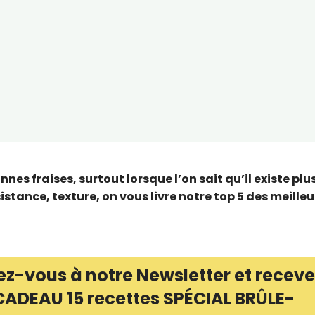
nes fraises, surtout lorsque l’on sait qu’il existe plu
istance, texture, on vous livre notre top 5 des meille
ez-vous à notre Newsletter et receve
CADEAU 15 recettes SPÉCIAL BRÛLE-