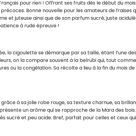
 Français pour rien ! Offrant ses fruits dès le début du moi
lus précoces. Bonne nouvelle pour les amateurs de fraises q
me et juteuse ainsi que de son parfum sucré, juste acidulé
patience à rude épreuve !
e, la cigoulette se démarque par sa taille, étant l’une de
illeurs, on la compare souvent à la belrubi qui, tout comme
ures ou la congélation. Sa récolte a lieu à la fin du mois de
âce à sa jolie robe rouge, sa texture charnue, sa brilla
e présente un arôme qui se rapproche de la Mara des bois.
ès sucré et peu acide. Bref, parfait pour celles et ceux qu