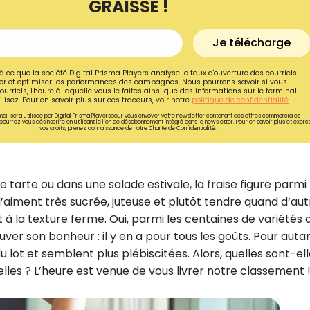
GRAISSE !
Je télécharge
à ce que la société Digital Prisma Players analyse le taux d'ouverture des courriels
r et optimiser les performances des campagnes. Nous pourrons savoir si vous
ourriels, l'heure à laquelle vous le faites ainsi que des informations sur le terminal
lisez. Pour en savoir plus sur ces traceurs, voir notre
politique de confidentialité
.
ail sera utilisée par Digital Prisma Playerspour vous envoyer votre newsletter contenant des offres commerciales
pourrez vous désinscrire en utilisant le lien de désabonnement intégré dans la newsletter. Pour en savoir plus et exerc
vos droits, prenez connaissance de notre
Charte de Confidentialité.
tarte ou dans une salade estivale, la fraise figure parmi 
 l’aiment très sucrée, juteuse et plutôt tendre quand d’au
 à la texture ferme. Oui, parmi les centaines de variétés 
Recevez gratuitemen
rouver son bonheur : il y en a pour tous les goûts. Pour autan
recettes inédites de
lot et semblent plus plébiscitées. Alors, quelles sont-ell
lles ? L’heure est venue de vous livrer notre classement 
!
Ainsi que la newsletter promotio