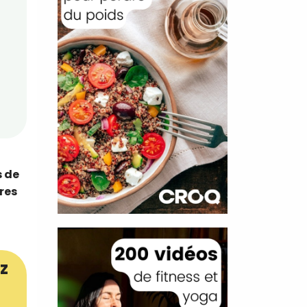
s de
ures
z