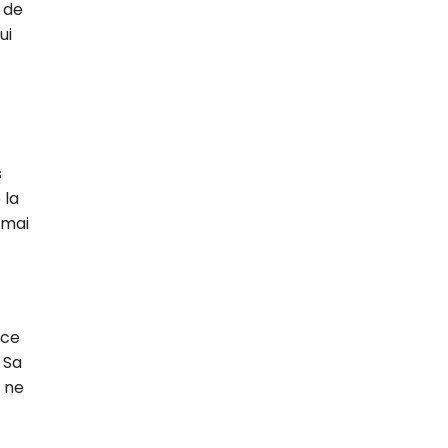
s de
ui
s
 la
 mai
nce
 Sa
i ne