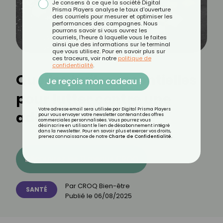
Je consens à ce que la société Digital
Prisma Players analyse le taux d'ouverture
des courriels pour mesurer et optimiser les
performances des campagnes. Nous
pourrons savoir si vous ouvrez les
courriels, l'heure à laquelle vous le faites
ainsi que des informations sur le terminal
que vous utilisez. Pour en savoir plus sur
ces traceurs, voir notre
politique de
confidentialité
.
Quelles huiles essentielles
Je reçois mon cadeau !
pour lutter contre une
Votre adresse email sera utilisée par Digital Prisma Players
addiction au sucre ?
pour vous envoyer votre newsletter contenant des offres
commerciales personnalisées. Vous pourrez vous
désinscrire en utilisant le lien de désabonnement intégré
dans la newsletter. Pour en savoir plus et exercer vos droits,
prenez connaissance de notre
Charte de Confidentialité
.
Découvrez les 11 menus CROQ
Par
CROQ Bien-être
SANTÉ
Publié le
06/08/2025