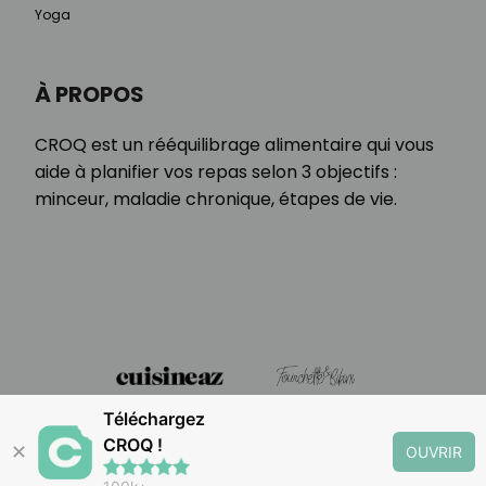
Yoga
À PROPOS
CROQ est un rééquilibrage alimentaire qui vous
aide à planifier vos repas selon 3 objectifs :
minceur, maladie chronique, étapes de vie.
Téléchargez
CROQ !
✕
OUVRIR