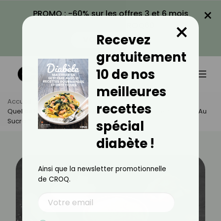
×
PROMO : -60% sur les offres 3 et 6 mois
×
avec le code CROQ60
Recevez
VOIR LA PROMO
gratuitement
10 de nos
meilleures
Accueil
Actus
Santé
recettes
Quelles Huiles Essentielles Pour Lutter Contre Une Addiction Au
Sucre ?
spécial
diabète !
Ainsi que la newsletter promotionnelle
de CROQ.