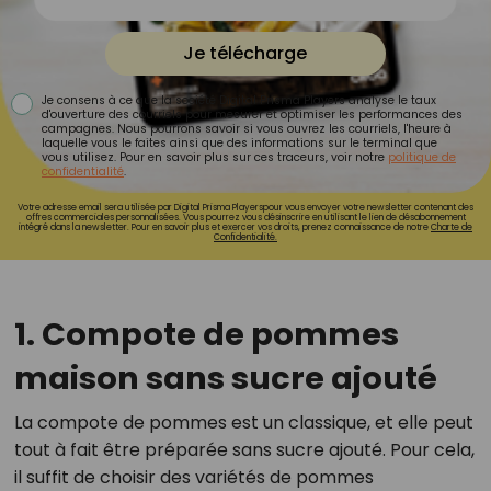
Je télécharge
Je consens à ce que la société Digital Prisma Players analyse le taux
d'ouverture des courriels pour mesurer et optimiser les performances des
campagnes. Nous pourrons savoir si vous ouvrez les courriels, l'heure à
laquelle vous le faites ainsi que des informations sur le terminal que
vous utilisez. Pour en savoir plus sur ces traceurs, voir notre
politique de
confidentialité
.
Votre adresse email sera utilisée par Digital Prisma Playerspour vous envoyer votre newsletter contenant des
offres commerciales personnalisées. Vous pourrez vous désinscrire en utilisant le lien de désabonnement
intégré dans la newsletter. Pour en savoir plus et exercer vos droits, prenez connaissance de notre
Charte de
Confidentialité.
1. Compote de pommes
maison sans sucre ajouté
La compote de pommes est un classique, et elle peut
tout à fait être préparée sans sucre ajouté. Pour cela,
il suffit de choisir des variétés de pommes