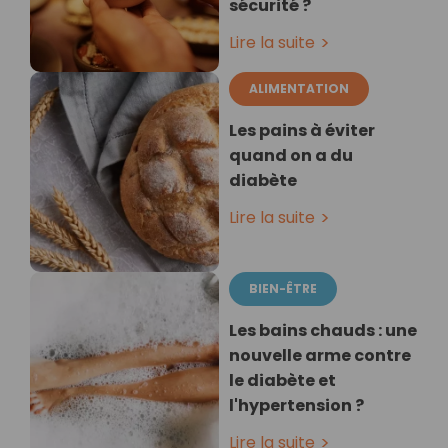
sécurité ?
Lire la suite
ALIMENTATION
Les pains à éviter
quand on a du
diabète
Lire la suite
BIEN-ÊTRE
Les bains chauds : une
nouvelle arme contre
le diabète et
l'hypertension ?
Lire la suite