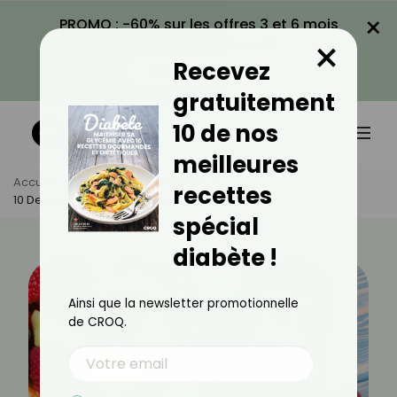
×
PROMO : -60% sur les offres 3 et 6 mois
×
avec le code CROQ60
Recevez
VOIR LA PROMO
gratuitement
10 de nos
meilleures
Accueil
Actus
Alimentation
recettes
10 Desserts Peu Sucrés Contre Le Diabète
spécial
diabète !
Ainsi que la newsletter promotionnelle
de CROQ.