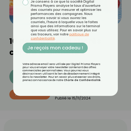
Je consens à ce que la société Digital
Prisma Players analyse le taux d'ouverture
des courriels pour mesurer et optimiser les
performances des campagnes. Nous
pourrons savoir si vous ouvrez les
courriels, l'heure à laquelle vous le faites
ainsi que des informations sur le terminal
que vous utilisez. Pour en savoir plus sur
ces traceurs, voir notre
politique de
10 desserts peu sucrés
confidentialité
.
Je reçois mon cadeau !
contre le diabète
Votre adresse email sera utilisée par Digital Prisma Players
pour vous envoyer votre newsletter contenant des offres
commerciales personnalisées. Vous pourrez vous
désinscrire en utilisant le lien de désabonnement intégré
Découvrez les 11 menus CROQ
dans la newsletter. Pour en savoir plus et exercer vos droits,
prenez connaissance de notre
Charte de Confidentialité
.
Par
CROQ Bien-être
ALIMENTATION
Publié le
15/11/2024