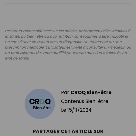
Les informations diffusées sur les articles, notamment celles relatives à
la santé, au bien-être ou à la nutrition, sont fournies à titre indicatif et
ne constituent en aucun cas un diagnostic, un traitement ou une
prescription médicale. L'utilisateur est invité à consulter un médecin ou
un professionnel de santé qualifié pour toute question relative à son
état de santé.
Par
CROQ Bien-être
Contenus Bien-être
Le
15/11/2024
PARTAGER CET ARTICLE SUR